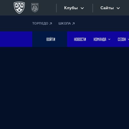
Клубы
Сайты
ТОРПЕДО
ШКОЛА
Конференция «Запад»
Сайты
ВОЙТИ
НОВОСТИ
КОМАНДА
СЕЗОН
Дивизион Боброва
Лада
Видеотран
СКА
Хайлайты
Спартак
Торпедо
Текстовые
ХК Сочи
Интернет-
Дивизион Тарасова
Фотобанк
Динамо Мн
Динамо М
Приложе