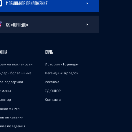
МОБИЛЬНОЕ ПРИЛОЖЕНИЕ
ХК «ТОРПЕДО»
ЗОНА
КЛУБ
рамма лояльности
История «Торпедо»
ндарь болельщика
Легенды «Торпедо»
па поддержки
Реклама
исманы
СДЮШОР
сектор
Контакты
евые матчи
овые катания
ила поведения