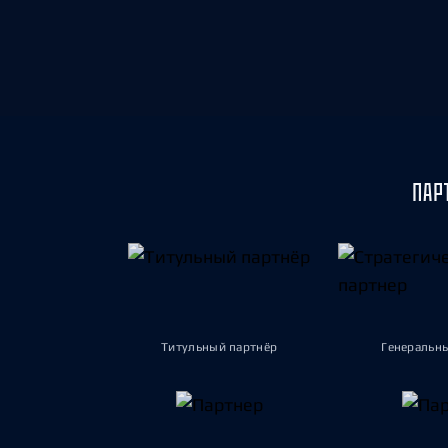
Локомотив
Северсталь
ЦСКА
Шанхайские Драконы
ПАР
Титульный партнёр
Генеральн