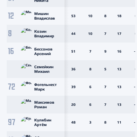
Никита
Мишин
12
53
10
8
18
0
Владислав
Козин
8
44
10
7
17
6
Владимир
Бессонов
16
51
7
9
16
-
Арсений
Семейкин
36
8
5
13
6
Михаил
Фогельнест
72
39
6
7
13
-
Марк
Максимов
20
6
7
13
-
Роман
Кулябин
97
48
3
8
11
-
Артём