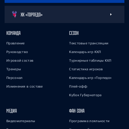
ХК «ТОРПЕДО»
КОМАНДА
СЕЗОН
Правление
Текстовые трансляции
Руководство
Календарь игр КХЛ
Игровой состав
Турнирные таблицы КХЛ
Тренеры
Статистика игроков
Персонал
Календарь игр «Торпедо»
Изменения в составе
Плей-офф
Кубок Губернатора
МЕДИА
ФАН-ЗОНА
Видеоматериалы
Программа лояльности