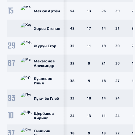
15
Матюк Артём
54
13
26
39
2
Хорев Степан
42
17
14
31
2
29
Журун Егор
35
11
19
30
2
Макагонов
87
32
9
21
30
1
Александр
Кузнецов
38
9
18
27
1
Илья
93
Пугачёв Глеб
33
10
14
24
2
Щербаков
10
24
13
11
24
0
Кирилл
Синикин
37
18
9
13
22
1