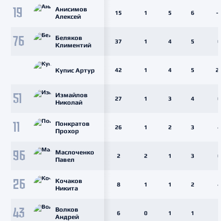
Анисимов
19
15
1
5
6
-
Алексей
Беляков
76
37
1
4
5
0
Климентий
Купис Артур
42
1
4
5
2
Измайлов
51
27
1
3
4
0
Николай
Понкратов
11
26
1
2
3
4
Прохор
Маслоченко
96
2
2
1
3
0
Павел
Кочаков
26
8
1
1
2
4
Никита
Волков
43
6
0
1
1
1
Андрей