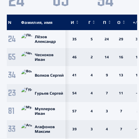
24
65
34
№
Фамилия, имя
И
Г
П
О
+/-
Лёзов
24
35
5
24
29
3
Александр
Чесноков
65
46
2
14
16
1
Иван
34
Волков Сергей
41
4
9
13
1
23
Гурьев Сергей
54
4
7
11
-
Муллеров
81
57
4
3
7
2
Иван
Агафонов
33
39
3
4
7
-1
Максим