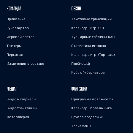
КОМАНДА
СЕЗОН
Правление
Текстовые трансляции
Руководство
Календарь игр КХЛ
Игровой состав
Турнирные таблицы КХЛ
Тренеры
Статистика игроков
Персонал
Календарь игр «Торпедо»
Изменения в составе
Плей-офф
Кубок Губернатора
МЕДИА
ФАН-ЗОНА
Видеоматериалы
Программа лояльности
Видеотрансляции
Календарь болельщика
Фотогалерея
Группа поддержки
Талисманы