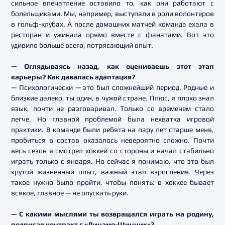
сильное впечатление оставило то, как они работают с
болельщиками. Мы, например, выступали в роли волонтеров
в гольф-клубах. А после домашних матчей команда ехала в
ресторан и ужинала прямо вместе с фанатами. Вот это
удивило больше всего, потрясающий опыт.
— Оглядываясь назад, как оцениваешь этот этап
карьеры? Как давалась адаптация?
— Психологически — это был сложнейший период. Родные и
близкие далеко, ты один, в чужой стране. Плюс, я плохо знал
язык, почти не разговаривал. Только со временем стало
легче. Но главной проблемой была нехватка игровой
практики. В команде были ребята на пару лет старше меня,
пробиться в состав оказалось невероятно сложно. Почти
весь сезон я смотрел хоккей со стороны и начал стабильно
играть только с января. Но сейчас я понимаю, что это был
крутой жизненный опыт, важный этап взросления. Через
такое нужно было пройти, чтобы понять: в хоккее бывает
всякое, главное — не опускать руки.
— С какими мыслями ты возвращался играть на родину,
подписав контракт с «Динамо-Шинник»?