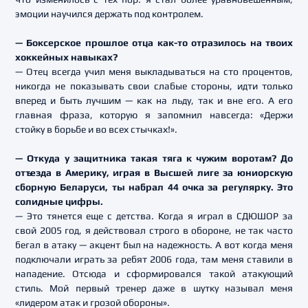
эмоции научился держать под контролем.
— Боксерское прошлое отца как-то отразилось на твоих
хоккейных навыках?
— Отец всегда учил меня выкладываться на сто процентов,
никогда не показывать свои слабые стороны, идти только
вперед и быть лучшим — как на льду, так и вне его. А его
главная фраза, которую я запомнил навсегда: «Держи
стойку в борьбе и во всех стычках!».
— Откуда у защитника такая тяга к чужим воротам? До
отъезда в Америку, играя в Высшей лиге за юниорскую
сборную Беларуси, ты набрал 44 очка за регулярку. Это
солидные цифры.
— Это тянется еще с детства. Когда я играл в СДЮШОР за
свой 2005 год, я действовал строго в обороне, не так часто
бегал в атаку — акцент был на надежность. А вот когда меня
подключали играть за ребят 2006 года, там меня ставили в
нападение. Отсюда и сформировался такой атакующий
стиль. Мой первый тренер даже в шутку называл меня
«лидером атак и грозой обороны».