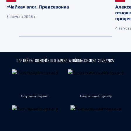
«Чайка» влог. Предсезонка
Алекс
отнош
5 августа 2026 г.
процес
4 августа
ПАРТНЁРЫ ХОККЕЙНОГО КЛУБА «ЧАЙКА» СЕЗОНА 2026/2027
Титульный партнёр
Генеральный партнёр