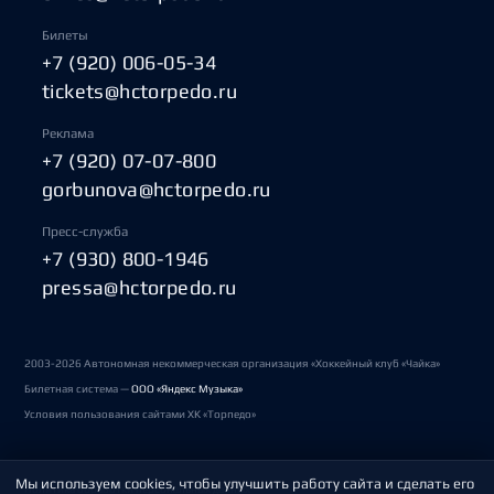
Билеты
+7 (920) 006-05-34
tickets@hctorpedo.ru
Реклама
+7 (920) 07-07-800
gorbunova@hctorpedo.ru
Пресс-служба
+7 (930) 800-1946
pressa@hctorpedo.ru
2003-2026 Автономная некоммерческая организация «Хоккейный клуб «Чайка»
Билетная система —
ООО «Яндекс Музыка»
Условия пользования сайтами ХК «Торпедо»
Мы используем cookies, чтобы улучшить работу сайта и сделать его
Политика обработки персональных данных