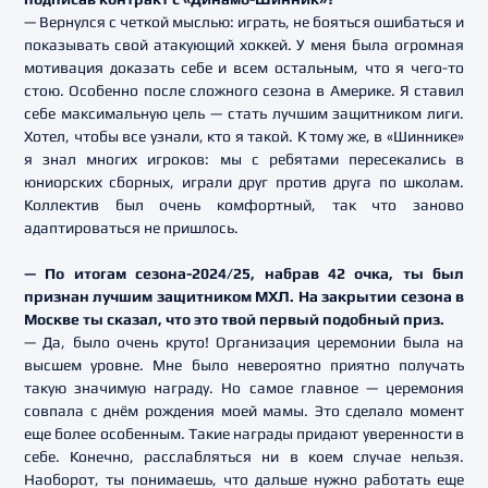
— Вернулся с четкой мыслью: играть, не бояться ошибаться и
показывать свой атакующий хоккей. У меня была огромная
мотивация доказать себе и всем остальным, что я чего-то
стою. Особенно после сложного сезона в Америке. Я ставил
себе максимальную цель — стать лучшим защитником лиги.
Хотел, чтобы все узнали, кто я такой. К тому же, в «Шиннике»
я знал многих игроков: мы с ребятами пересекались в
юниорских сборных, играли друг против друга по школам.
Коллектив был очень комфортный, так что заново
адаптироваться не пришлось.
— По итогам сезона-2024/25, набрав 42 очка, ты был
признан лучшим защитником МХЛ. На закрытии сезона в
Москве ты сказал, что это твой первый подобный приз.
— Да, было очень круто! Организация церемонии была на
высшем уровне. Мне было невероятно приятно получать
такую значимую награду. Но самое главное — церемония
совпала с днём рождения моей мамы. Это сделало момент
еще более особенным. Такие награды придают уверенности в
себе. Конечно, расслабляться ни в коем случае нельзя.
Наоборот, ты понимаешь, что дальше нужно работать еще