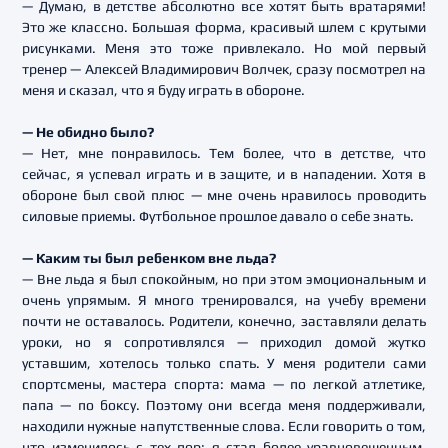
— Думаю, в детстве абсолютно все хотят быть вратарями!
Это же классно. Большая форма, красивый шлем с крутыми
рисунками. Меня это тоже привлекало. Но мой первый
тренер — Алексей Владимирович Волчек, сразу посмотрел на
меня и сказал, что я буду играть в обороне.
— Не обидно было?
— Нет, мне понравилось. Тем более, что в детстве, что
сейчас, я успевал играть и в защите, и в нападении. Хотя в
обороне был свой плюс — мне очень нравилось проводить
силовые приемы. Футбольное прошлое давало о себе знать.
— Каким ты был ребенком вне льда?
— Вне льда я был спокойным, но при этом эмоциональным и
очень упрямым. Я много тренировался, на учебу времени
почти не оставалось. Родители, конечно, заставляли делать
уроки, но я сопротивлялся — приходил домой жутко
уставшим, хотелось только спать. У меня родители сами
спортсмены, мастера спорта: мама — по легкой атлетике,
папа — по боксу. Поэтому они всегда меня поддерживали,
находили нужные напутственные слова. Если говорить о том,
что изменилось с тех пор: я стал более уравновешенным,