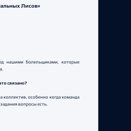
тальных Лисов»
ред нашими болельщиками, которые
а.
это связано?
а коллектив, особенно когда команда
 задания вопросы есть.