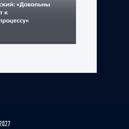
ский: «Довольны
КЛУБ
т к
процессу»
Стартуем дом
31 июля 2026 г.
2027