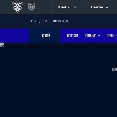
Клубы
Сайты
ТОРПЕДО
ШКОЛА
Конференция «Запад»
Сайты
ВОЙТИ
НОВОСТИ
КОМАНДА
СЕЗОН
Дивизион Боброва
Лада
Видеотран
СКА
Хайлайты
Спартак
ГЛА
Торпедо
Текстовые
ХК Сочи
Интернет-
Дивизион Тарасова
Фотобанк
Динамо Мн
Динамо М
Приложе