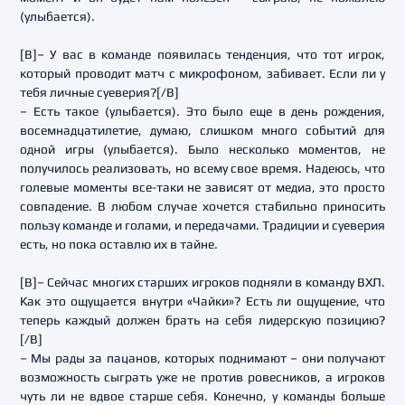
(улыбается).
[B]– У вас в команде появилась тенденция, что тот игрок,
который проводит матч с микрофоном, забивает. Если ли у
тебя личные суеверия?[/B]
– Есть такое (улыбается). Это было еще в день рождения,
восемнадцатилетие, думаю, слишком много событий для
одной игры (улыбается). Было несколько моментов, не
получилось реализовать, но всему свое время. Надеюсь, что
голевые моменты все-таки не зависят от медиа, это просто
совпадение. В любом случае хочется стабильно приносить
пользу команде и голами, и передачами. Традиции и суеверия
есть, но пока оставлю их в тайне.
[B]– Сейчас многих старших игроков подняли в команду ВХЛ.
Как это ощущается внутри «Чайки»? Есть ли ощущение, что
теперь каждый должен брать на себя лидерскую позицию?
[/B]
– Мы рады за пацанов, которых поднимают – они получают
возможность сыграть уже не против ровесников, а игроков
чуть ли не вдвое старше себя. Конечно, у команды больше