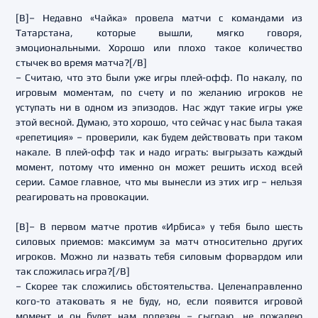
[B]– Недавно «Чайка» провела матчи с командами из
Татарстана, которые вышли, мягко говоря,
эмоциональными. Хорошо или плохо такое количество
стычек во время матча?[/B]
– Считаю, что это были уже игры плей-офф. По накалу, по
игровым моментам, по счету и по желанию игроков не
уступать ни в одном из эпизодов. Нас ждут такие игры уже
этой весной. Думаю, это хорошо, что сейчас у нас была такая
«репетиция» – проверили, как будем действовать при таком
накале. В плей-офф так и надо играть: выгрызать каждый
момент, потому что именно он может решить исход всей
серии. Самое главное, что мы вынесли из этих игр – нельзя
реагировать на провокации.
[B]– В первом матче против «Ирбиса» у тебя было шесть
силовых приемов: максимум за матч относительно других
игроков. Можно ли назвать тебя силовым форвардом или
так сложилась игра?[/B]
– Скорее так сложились обстоятельства. Целенаправленно
кого-то атаковать я не буду, но, если появится игровой
момент и он будет нам полезен – сыграю, не пожалею