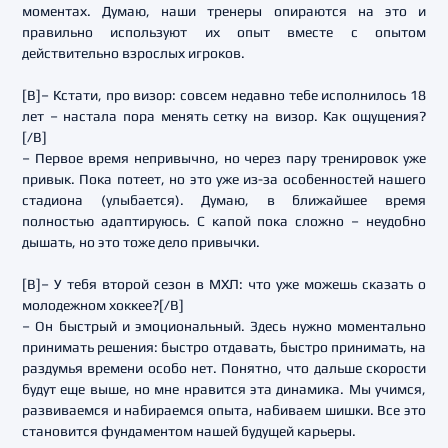
моментах. Думаю, наши тренеры опираются на это и
правильно используют их опыт вместе с опытом
действительно взрослых игроков.
[B]– Кстати, про визор: совсем недавно тебе исполнилось 18
лет – настала пора менять сетку на визор. Как ощущения?
[/B]
– Первое время непривычно, но через пару тренировок уже
привык. Пока потеет, но это уже из-за особенностей нашего
стадиона (улыбается). Думаю, в ближайшее время
полностью адаптируюсь. С капой пока сложно – неудобно
дышать, но это тоже дело привычки.
[B]– У тебя второй сезон в МХЛ: что уже можешь сказать о
молодежном хоккее?[/B]
– Он быстрый и эмоциональный. Здесь нужно моментально
принимать решения: быстро отдавать, быстро принимать, на
раздумья времени особо нет. Понятно, что дальше скорости
будут еще выше, но мне нравится эта динамика. Мы учимся,
развиваемся и набираемся опыта, набиваем шишки. Все это
становится фундаментом нашей будущей карьеры.