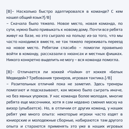
[B]– Насколько быстро адаптировался в команде? С кем
нашел общий язык?[/B]
– Сначала было тяжело. Новое место, новая команда, по
сути, нужно было привыкать к новому дому. Почти все ребята
живут на базе, но это сыграло на пользу: из-за того, что мы
часто находимся вместе, не так тяжело переживать переезд
на новое место. Ребятам спасибо – помогли правильно
войти в команду, рассказали о нюансах и местных фишках.
Никого конкретно выделить не могу – вся команда помогла.
[B]– Отличается ли хоккей «Чайки» от хоккея «Белых
Медведей»? Требования тренеров, игровая тактика.[/B]
– Разительных отличий пока не заметил. Здесь тренеры
помогают и подсказывают, как можно было сыграть иначе,
но без явных упреков. У нас команда более молодая, многие
ребята еще масочники, хотя я сам недавно сменил маску на
визор (улыбается). Но, в отличии от других команд, у наших
ребят уже много опыта: некоторые игроки часто ездят в
юниорские и молодежные сборные, набираются там другого
опыта и стараются применять это уже в наших игровых