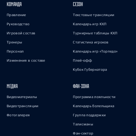
КОМАНДА
СЕЗОН
Правление
Текстовые трансляции
Руководство
Календарь игр КХЛ
Игровой состав
Турнирные таблицы КХЛ
Тренеры
Статистика игроков
Персонал
Календарь игр «Торпедо»
Изменения в составе
Плей-офф
Кубок Губернатора
МЕДИА
ФАН-ЗОНА
Видеоматериалы
Программа лояльности
Видеотрансляции
Календарь болельщика
Фотогалерея
Группа поддержки
Талисманы
Фан-сектор