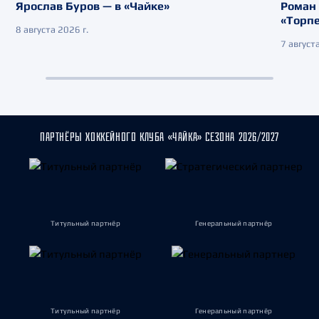
Ярослав Буров — в «Чайке»
Роман 
«Торп
8 августа 2026 г.
7 августа
ПАРТНЁРЫ ХОККЕЙНОГО КЛУБА «ЧАЙКА» СЕЗОНА 2026/2027
Титульный партнёр
Генеральный партнёр
Титульный партнёр
Генеральный партнёр