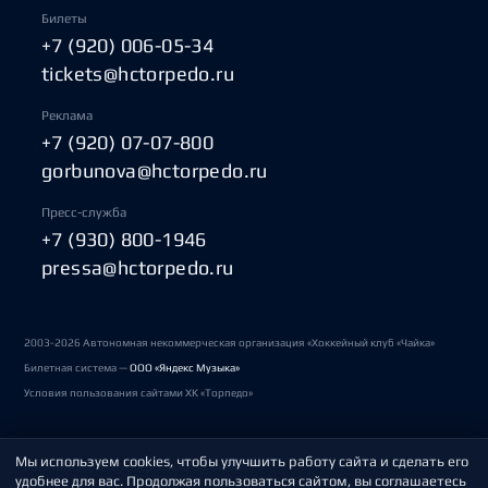
Билеты
+7 (920) 006-05-34
tickets@hctorpedo.ru
Реклама
+7 (920) 07-07-800
gorbunova@hctorpedo.ru
Пресс-служба
+7 (930) 800-1946
pressa@hctorpedo.ru
2003-2026 Автономная некоммерческая организация «Хоккейный клуб «Чайка»
Билетная система —
ООО «Яндекс Музыка»
Условия пользования сайтами ХК «Торпедо»
Мы используем cookies, чтобы улучшить работу сайта и сделать его
Политика обработки персональных данных
удобнее для вас. Продолжая пользоваться сайтом, вы соглашаетесь