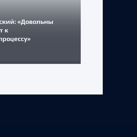
ский: «Довольны
КЛУБ
т к
процессу»
Стартуем дом
31 июля 2026 г.