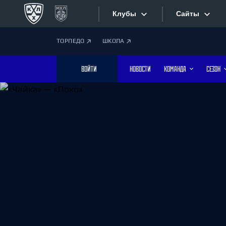
Клубы
Сайты
ТОРПЕДО
ШКОЛА
Конференция «Запад»
Сайты
ВОЙТИ
НОВОСТИ
КОМАНДА
СЕЗОН
Дивизион Боброва
Лада
Видеотран
СКА
Хайлайты
Спартак
Торпедо
Текстовые
ХК Сочи
Интернет-
Дивизион Тарасова
Фотобанк
Динамо Мн
Динамо М
Приложе