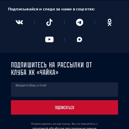
Подписывайся и следи за нами в соцсетях:
ПОДПИШИТЕСЬ НА РАССЫЛКИ ОТ
КЛУБА ХК «ЧАЙКА»
Введите Ваш e-mail
ПОДПИСАТЬСЯ
Подписываясь на рассылку, Вы соглашаетесь
с
политикой обработки персональных данных