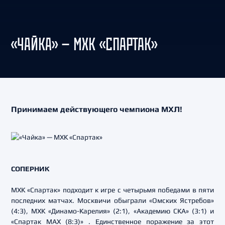
«ЧАЙКА» — МХК «СПАРТАК»
Принимаем действующего чемпиона МХЛ!
СОПЕРНИК
МХК «Спартак» подходит к игре с четырьмя победами в пяти
последних матчах. Москвичи обыграли «Омских Ястребов»
(4:3), МХК «Динамо-Карелия» (2:1), «Академию СКА» (3:1) и
«Спартак МАХ (8:3)» . Единственное поражение за этот