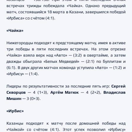
встречах трижды побеждала «Чайка». Однако предыдущий
матч, состоявшийся 18 марта в Казани, завершился победой
«Ирбиса» со счётом (4:1).
«Чайка»
Нижегородцы подходят к предстоящему матчу, имея в активе
три победы в пяти последних встречах. На этом отрезке
«Чайка» взяла верх над «Авто» — (3:2) в овертайме, а затем
дважды обыграла «Белых Медведей» — (2:1) по буллитам и
(6:1). В двух других матчах команда уступила «Авто» — (1:2) и
«Ирбису» — (1:4).
Лидеры по результативности за последние пять игр:
Сергей
Скворцов
— 4 (1+3),
Артём Матюк
— 4 (2+2),
Владислав
Мишин
— 3 (0+3).
«Ирбис»
Казанцы подходят к матчу после домашней победы над
«Чайкой» со счётом (4:1). Этот успех позволил «Ирбису»