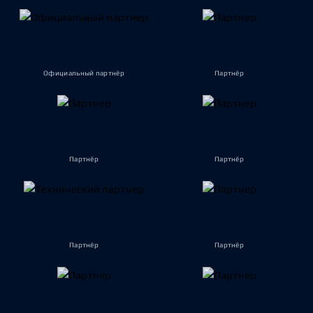
Официальный партнёр
Партнёр
Партнёр
Партнёр
Партнёр
Партнёр