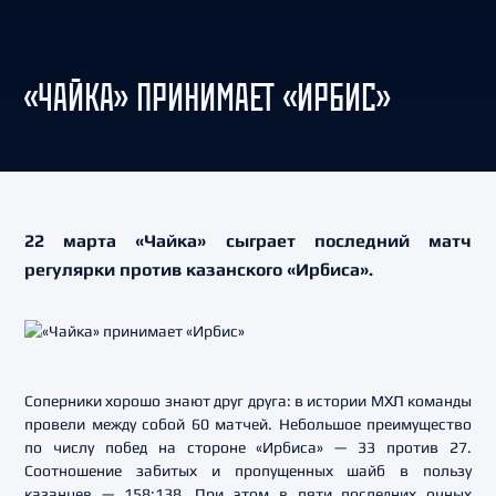
«ЧАЙКА» ПРИНИМАЕТ «ИРБИС»
22 марта «Чайка» сыграет последний матч
регулярки против казанского «Ирбиса».
Соперники хорошо знают друг друга: в истории МХЛ команды
провели между собой 60 матчей. Небольшое преимущество
по числу побед на стороне «Ирбиса» — 33 против 27.
Соотношение забитых и пропущенных шайб в пользу
казанцев — 158:138. При этом в пяти последних очных