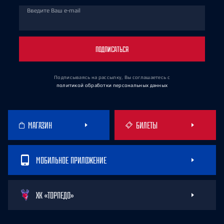
Введите Ваш e-mail
ПОДПИСАТЬСЯ
Подписываясь на рассылку, Вы соглашаетесь
с
политикой обработки персональных данных
МАГАЗИН
БИЛЕТЫ
МОБИЛЬНОЕ ПРИЛОЖЕНИЕ
ХК «ТОРПЕДО»