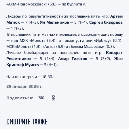
«АКМ-Новомосковск» (5:6) — по буллитам.
Лидеры по результативности за последние пять игр:
Артём
Матюк
— 7 (4+3),
Ян Мельников
— 5 (1+4),
Сергей Скворцов
— 4 (1+3).
В последних пяти матчах нижнекамцы одержали одну победу
— над МХК «Молот» (6:4), а также уступили «Ирбису» (0:1),
МХК «Молот» (1:3), «Авто» (6:9) и «Белым Медведям» (0:3).
Лучшие бомбардиры за последние пять игр:
Кондрат
Решетнико
в — 5 (1+4),
Амир Гизятов
— 5 (3+2),
Жоэ
Кристоф Муиссу
— 5 (4+1).
Начало встречи — 18:30.
29 января 2026 г.
Поделиться:
СМОТРИТЕ ТАКЖЕ