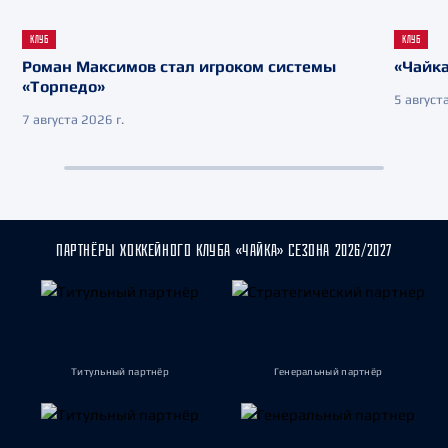
КЛУБ
КЛУБ
Роман Максимов стал игроком системы
«Чайка
«Торпедо»
5 августа
7 августа 2026 г.
ПАРТНЁРЫ ХОККЕЙНОГО КЛУБА «ЧАЙКА» СЕЗОНА 2026/2027
Титульный партнёр
Генеральный партнёр