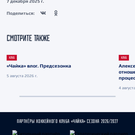
7 декабря 2025 г.
Поделиться:
СМОТРИТЕ ТАКЖЕ
КЛУБ
КЛУБ
«Чайка» влог. Предсезонка
Алекс
отнош
5 августа 2026 г.
процес
4 августа
ПАРТНЁРЫ ХОККЕЙНОГО КЛУБА «ЧАЙКА» СЕЗОНА 2026/2027