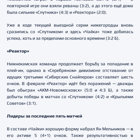
повторной игре они взяли реванш (3:2), а до этого ещё дома
была сильнее «Спутника» (4:3) и «Реактора» (2:0).
Уже в ходе текущей выездной серии нижегородцы вновь
сразились со «Спутником» и здесь «Чайка» тоже добилась
успеха, хоть и за пределами основного времени (3:2 Б).
«Реактор»
Нижнекамская команда продолжает борьбу за попадание в
плей-ин, однако в «Серебряном» дивизионе отставание от
идущих третьими «Сибирских Снайперов» составляет шесть
очков. В феврале «Реактор» идёт без поражений — дважды
был обыгран «АКМ-Новомосковск» (5:0 и 4:3 Б), а также
добыты победы в матчах со «Спутником» (4:2) и «Крыльями
Советов» (3:1).
Лидеры за последние пять матчей
В составе «Чайки» хорошую форму набрал Ян Мельников — в
его активе 5 (4+1) очков. Также результативностью в