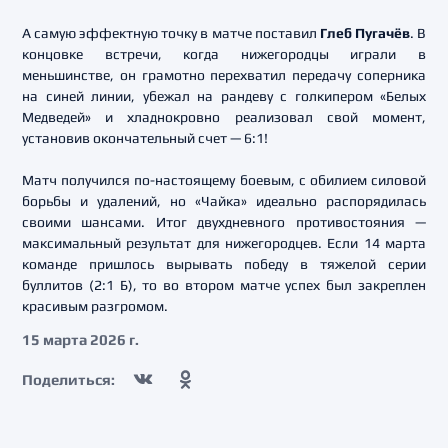
А самую эффектную точку в матче поставил
Глеб Пугачёв
. В
концовке встречи, когда нижегородцы играли в
меньшинстве, он грамотно перехватил передачу соперника
на синей линии, убежал на рандеву с голкипером «Белых
Медведей» и хладнокровно реализовал свой момент,
установив окончательный счет — 6:1!
Матч получился по-настоящему боевым, с обилием силовой
борьбы и удалений, но «Чайка» идеально распорядилась
своими шансами. Итог двухдневного противостояния —
максимальный результат для нижегородцев. Если 14 марта
команде пришлось вырывать победу в тяжелой серии
буллитов (2:1 Б), то во втором матче успех был закреплен
красивым разгромом.
15 марта 2026 г.
Поделиться: