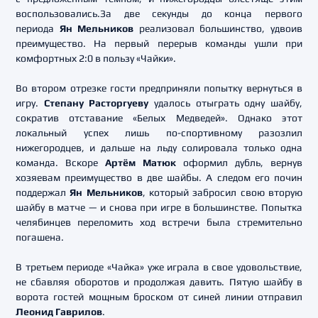
воспользовались.За две секунды до конца первого
периода
Ян Мельников
реализовал большинство, удвоив
преимущество. На первый перерыв команды ушли при
комфортных 2:0 в пользу «Чайки».
Во втором отрезке гости предприняли попытку вернуться в
игру.
Степану Расторгуеву
удалось отыграть одну шайбу,
сократив отставание «Белых Медведей». Однако этот
локальный успех лишь по-спортивному разозлил
нижегородцев, и дальше на льду солировала только одна
команда. Вскоре
Артём Матюк
оформил дубль, вернув
хозяевам преимущество в две шайбы. А следом его почин
поддержал
Ян Мельников
, который забросил свою вторую
шайбу в матче — и снова при игре в большинстве. Попытка
челябинцев переломить ход встречи была стремительно
погашена.
В третьем периоде «Чайка» уже играла в свое удовольствие,
не сбавляя оборотов и продолжая давить. Пятую шайбу в
ворота гостей мощным броском от синей линии отправил
Леонид Гаврилов
.