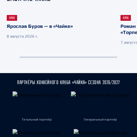
КЛУБ
КЛУБ
Ярослав Буров — в «Чайке»
Роман 
«Торп
8 августа 2026 г.
7 августа
ПАРТНЁРЫ ХОККЕЙНОГО КЛУБА «ЧАЙКА» СЕЗОНА 2026/2027
Титульный партнёр
Генеральный партнёр