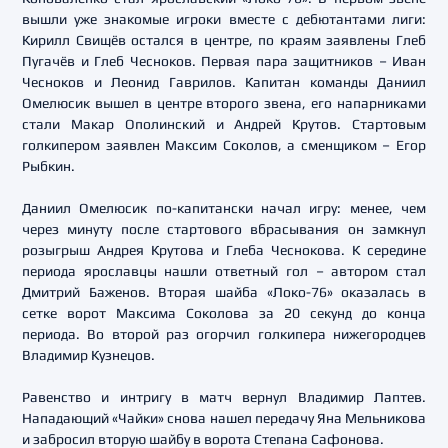
вышли уже знакомые игроки вместе с дебютантами лиги:
Кирилл Свищёв остался в центре, по краям заявлены Глеб
Пугачёв и Глеб Чесноков. Первая пара защитников – Иван
Чесноков и Леонид Гаврилов. Капитан команды Даниил
Омелюсик вышел в центре второго звена, его напарниками
стали Макар Ополинский и Андрей Крутов. Стартовым
голкипером заявлен Максим Соколов, а сменщиком – Егор
Рыбкин.
Даниил Омелюсик по-капитански начал игру: менее, чем
через минуту после стартового вбрасывания он замкнул
розыгрыш Андрея Крутова и Глеба Чеснокова. К середине
периода ярославцы нашли ответный гол – автором стал
Дмитрий Баженов. Вторая шайба «Локо-76» оказалась в
сетке ворот Максима Соколова за 20 секунд до конца
периода. Во второй раз огорчил голкипера нижегородцев
Владимир Кузнецов.
Равенство и интригу в матч вернул Владимир Лаптев.
Нападающий «Чайки» снова нашел передачу Яна Мельникова
и забросил вторую шайбу в ворота Степана Сафонова.