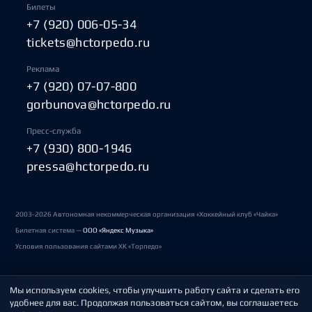
Билеты
+7 (920) 006-05-34
tickets@hctorpedo.ru
Реклама
+7 (920) 07-07-800
gorbunova@hctorpedo.ru
Пресс-служба
+7 (930) 800-1946
pressa@hctorpedo.ru
2003-2026 Автономная некоммерческая организация «Хоккейный клуб «Чайка»
Билетная система —
ООО «Яндекс Музыка»
Условия пользования сайтами ХК «Торпедо»
Мы используем cookies, чтобы улучшить работу сайта и сделать его
Политика обработки персональных данных
удобнее для вас. Продолжая пользоваться сайтом, вы соглашаетесь