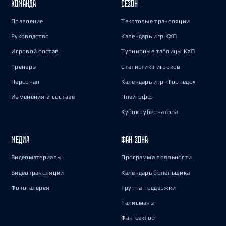
КОМАНДА
СЕЗОН
Правление
Текстовые трансляции
Руководство
Календарь игр КХЛ
Игровой состав
Турнирные таблицы КХЛ
Тренеры
Статистика игроков
Персонал
Календарь игр «Торпедо»
Изменения в составе
Плей-офф
Кубок Губернатора
МЕДИА
ФАН-ЗОНА
Видеоматериалы
Программа лояльности
Видеотрансляции
Календарь болельщика
Фотогалерея
Группа поддержки
Талисманы
Фан-сектор