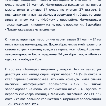
очков после 26 матчей. Нижегородцы находятся на пятом
месте, имея в активе 37 очков по итогам 27 встреч. В
последних пяти матчах уфимцы одержали 4 победы, уступив
лишь в пятом матче «Ирбису» в овертайме. Нижегородцы
также подходят к новому матчу после поражения: 9 декабря
«Ладья» оказалась чуть сильнее.
Очная история противостояния насчитывает 51 матч – 21 из
них в пользу нижегородцев. До декабрьских матчей прошлого
сезона встречи команд всегда завершались победой хозяев,
закономерность была прервана 24 декабря: тогда «Чайка»
одержала победу в Уфе.
В составе «Толпара» защитник Дмитрий Пыхтин зачастую
действует как нападающий: игрок набрал 14 (5+9) очков и
стал первым снайпером-защитником команды. имея самый
высокий коэффициент полезности «+12», он также
заблокировал наибольшее количество шайб – 43 броска. У
первого снайпера команды Максима Загребина 22 (11+11)
очка и самое большое количество выигранных вбрасываний
– 263 из 459 попыток.