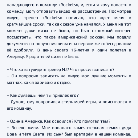
нападающего в команде «Rockets», и, если я хочу попасть в
команду, могу отправить видео на рассмотрение. Посмотрев
видео, тренер «Rockets» написал, что ждет меня в
кратчайшие сроки, так как сезон уже начался. У меня на тот
момент даже визы не было, но был огромный интерес
посмотреть, что такое американский хоккей. Мы подали
документы на получения визы и на первом же собеседовании
её одобрили. В день своего 16-летия я один полетел в
Америку. У родителей визы не было.
– Что хотел увидеть тренер NJ? Что просил записать?
– Он попросил записать на видео мои лучшие моменты в
матчах, как я забиваю и отдаю.
– Как думаешь, чем ты привлек его?
– Думаю, ему понравился стиль моей игры, я вписывался в
его команду.
– Один в Америке. Как освоился? Кто помогал там?
– Весело жили. Мне попалась замечательная семья: дядя
Вова и тётя Света. Их сын² был вратарём в нашей команде.