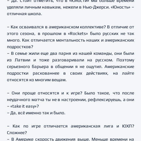
– Да. Стоит отметить, что в «Юности» мы больше времени
уделяли личным навыкам, нежели в Нью-Джерси. «Юность» –
отличная школа.
– Как осваивался в американском коллективе? В отличие от
этого сезона, в прошлом в «Rockets» было русских не так
много. Как отличается ментальность наших и американских
подростков?
– В семье жили еще два парня из нашей команды, они были
из Латвии и тоже разговаривали на русском. Поэтому
серьезного барьера в общении я не ощутил. Американские
подростки раскованнее в своих действиях, на лайте
относятся ко многим вещам.
– Они проще относятся и к игре? Было такое, что после
неудачного матча ты не в настроении, рефлексируешь, а они
– «take it easy»?
– Да, всё именно так и было.
– Как по игре отличается американская лига и ЮХЛ?
Сложнее?
– В Америке скорость движения выше. Меньше времени на