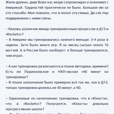
Жили дружно, дядя Вова нас везде сопровождал и знакомил с
Америкой. Трудностей практически не было. Большое им за
это спасибо. Мне повезло, что я попал эту семью. До сих пор
поддерживаю с ними связь.
– Каковы различия между тренировочным процессом в Д13 и
«Rockets»?
– В Америке мы тренировались намного меньше: 3-4 раза в
неделю. Зато было много игр. Я за месяц сыграл около 16
матчей. А в России было наоборот: я больше тренировался,
чем играл.
– А как тренировки различаются в плане методики, времени?
Есть ли Ларионовское и НХЛ-овское «40 минут на
тренировку»?
– В плане наполнения было примерно всё так же, как в Д13,
только тренировки длились не 40 минут, а 90.
– Одинаковые по наполнению тренировки, что в «Юности»,
что в «Rockets»? Получается, «Юность» довольно
прогрессивная школа?