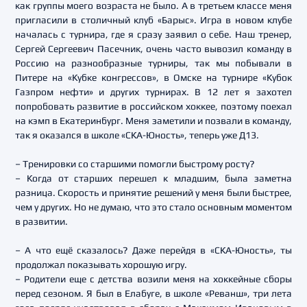
как группы моего возраста не было. А в третьем классе меня
пригласили в столичный клуб «Барыс». Игра в новом клубе
началась с турнира, где я сразу заявил о себе. Наш тренер,
Сергей Сергеевич Пасечник, очень часто вывозил команду в
Россию на разнообразные турниры, так мы побывали в
Питере на «Кубке конгрессов», в Омске на турнире «Кубок
Газпром нефти» и других турнирах. В 12 лет я захотел
попробовать развитие в российском хоккее, поэтому поехал
на кэмп в Екатеринбург. Меня заметили и позвали в команду,
так я оказался в школе «СКА-Юность», теперь уже Д13.
– Тренировки со старшими помогли быстрому росту?
– Когда от старших перешел к младшим, была заметна
разница. Скорость и принятие решений у меня были быстрее,
чем у других. Но не думаю, что это стало основным моментом
в развитии.
– А что ещё сказалось? Даже перейдя в «СКА-Юность», ты
продолжал показывать хорошую игру.
– Родители еще с детства возили меня на хоккейные сборы
перед сезоном. Я был в Елабуге, в школе «Реванш», три лета