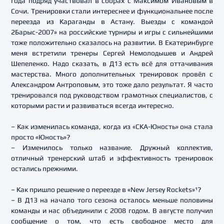
года подряд участвовал в сборах с Максимом Ивановым в
Сочи. Тренировки стали интереснее и функциональнее после
переезда из Караганды в Астану. Выезды с командой
2Барыс-2007» на российские турниры и игры с сильнейшими
тоже положительно сказалось на развитии. В Екатеринбурге
меня встретили тренеры Сергей Немолодышев и Андрей
Шепеленко. Надо сказать, в Д13 есть всё для оттачивания
мастерства. Много дополнительных тренировок провёл с
Александром Антроповым, это тоже дало результат. Я часто
тренировался под руководством грамотных специалистов, с
которыми расти и развиваться всегда интересно.
– Как изменилась команда, когда из «СКА-Юность» она стала
просто «Юность»?
– Изменилось только название. Дружный коллектив,
отличный тренерский штаб и эффективность тренировок
остались прежними.
– Как пришло решение о переезде в «New Jersey Rockets»¹?
– В Д13 на начало того сезона осталось меньше половины
команды и нас объединили с 2008 годом. В августе получил
сообщение о том, что есть свободное место для