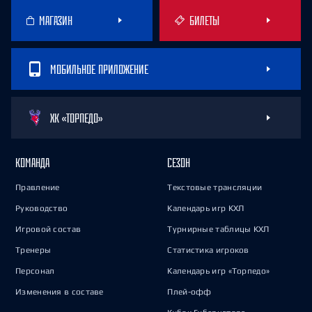
МАГАЗИН
БИЛЕТЫ
МОБИЛЬНОЕ ПРИЛОЖЕНИЕ
ХК «ТОРПЕДО»
КОМАНДА
СЕЗОН
Правление
Текстовые трансляции
Руководство
Календарь игр КХЛ
Игровой состав
Турнирные таблицы КХЛ
Тренеры
Статистика игроков
Персонал
Календарь игр «Торпедо»
Изменения в составе
Плей-офф