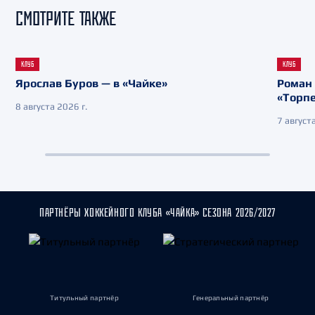
СМОТРИТЕ ТАКЖЕ
КЛУБ
КЛУБ
Ярослав Буров — в «Чайке»
Роман 
«Торп
8 августа 2026 г.
7 августа
ПАРТНЁРЫ ХОККЕЙНОГО КЛУБА «ЧАЙКА» СЕЗОНА 2026/2027
Титульный партнёр
Генеральный партнёр