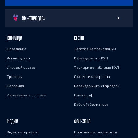
ХК «ТОРПЕДО»
КОМАНДА
СЕЗОН
Правление
Текстовые трансляции
Руководство
Календарь игр КХЛ
Игровой состав
Турнирные таблицы КХЛ
Тренеры
Статистика игроков
Персонал
Календарь игр «Торпедо»
Изменения в составе
Плей-офф
Кубок Губернатора
МЕДИА
ФАН-ЗОНА
Видеоматериалы
Программа лояльности