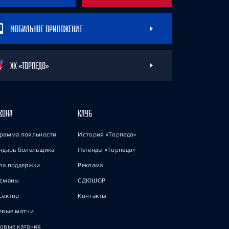
МОБИЛЬНОЕ ПРИЛОЖЕНИЕ
ХК «ТОРПЕДО»
ЗОНА
КЛУБ
рамма лояльности
История «Торпедо»
ндарь болельщика
Легенды «Торпедо»
па поддержки
Реклама
исманы
СДЮШОР
сектор
Контакты
евые матчи
овые катания