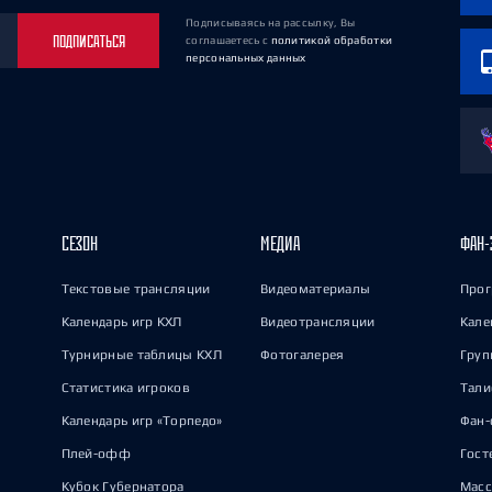
Подписываясь на рассылку, Вы
ПОДПИСАТЬСЯ
соглашаетесь
с
политикой обработки
персональных данных
СЕЗОН
МЕДИА
ФАН-
Текстовые трансляции
Видеоматериалы
Прог
Календарь игр КХЛ
Видеотрансляции
Кале
Турнирные таблицы КХЛ
Фотогалерея
Груп
Статистика игроков
Тал
Календарь игр «Торпедо»
Фан-
Плей-офф
Гост
Кубок Губернатора
Масс