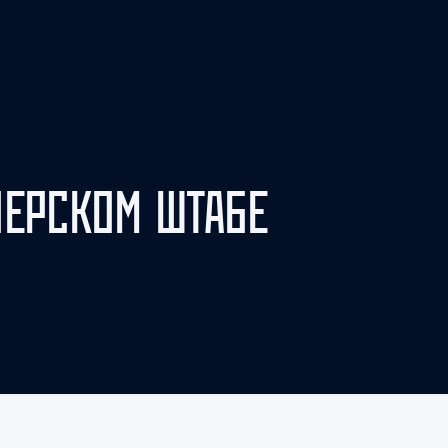
Амур
Барыс
Салават Юлаев
Сибирь
НЕРСКОМ ШТАБЕ