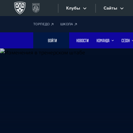
Клубы
Сайты
ТОРПЕДО
ШКОЛА
Конференция «Запад»
Сайты
ВОЙТИ
НОВОСТИ
КОМАНДА
СЕЗОН
Дивизион Боброва
Лада
Видеотран
СКА
Хайлайты
Спартак
Торпедо
Текстовые
ХК Сочи
Интернет-
Дивизион Тарасова
Фотобанк
Динамо Мн
Динамо М
Приложе