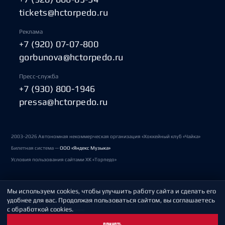
tickets@hctorpedo.ru
Реклама
+7 (920) 07-07-800
gorbunova@hctorpedo.ru
Пресс-служба
+7 (930) 800-1946
pressa@hctorpedo.ru
2003-2026 Автономная некоммерческая организация «Хоккейный клуб «Чайка»
Билетная система —
ООО «Яндекс Музыка»
Условия пользования сайтами ХК «Торпедо»
Мы используем cookies, чтобы улучшить работу сайта и сделать его
Политика обработки персональных данных
удобнее для вас. Продолжая пользоваться сайтом, вы соглашаетесь
с обработкой cookies.
Пользовательское соглашение