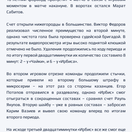
моментом в матче накануне. В воротах остался Марат
Сабитов.
Счет открыли нижегородцы в большинстве. Виктор Федоров
реализовал численное преимущество на второй минуте,
однако чистота гола была проверена судейской бригадой. В
результате видеопросмотра игры высоко поднятой клюшкой
отмечено не было. Удаления продолжились по ходу периода и
по итогу первой двадцатиминутки их количество составило 8
минут: 2 – у «Чайки», и 6 – у «Ирбиса».
Во втором игровом отрезке команды продолжили стычки,
которые привели ко второму большому штрафу в
микросерии – на этот раз со стороны казанцев. Егор
Потапов отправился в раздевалку, однако «Ирбис» смог
отыграться в сокращенных составах – сравнял счет Рауль
Якупов. Вторую шайбу – уже в равных составах – забросил
Карим Вазиев и вывел свою команду вперед по итогам
второго периода.
На исходе третьей двадцатиминутки «Ирбис» все же смог еще