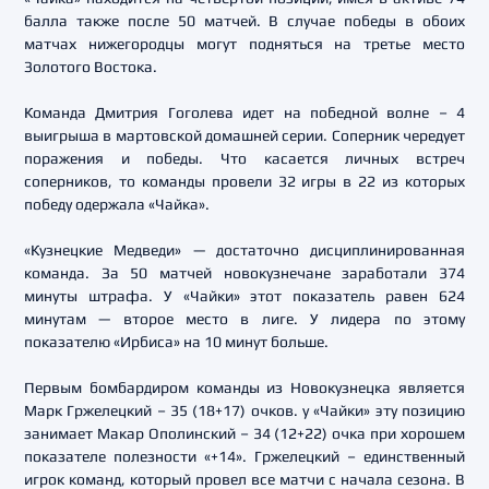
балла также после 50 матчей. В случае победы в обоих
матчах нижегородцы могут подняться на третье место
Золотого Востока.
Команда Дмитрия Гоголева идет на победной волне – 4
выигрыша в мартовской домашней серии. Соперник чередует
поражения и победы. Что касается личных встреч
соперников, то команды провели 32 игры в 22 из которых
победу одержала «Чайка».
«Кузнецкие Медведи» — достаточно дисциплинированная
команда. За 50 матчей новокузнечане заработали 374
минуты штрафа. У «Чайки» этот показатель равен 624
минутам — второе место в лиге. У лидера по этому
показателю «Ирбиса» на 10 минут больше.
Первым бомбардиром команды из Новокузнецка является
Марк Гржелецкий – 35 (18+17) очков. у «Чайки» эту позицию
занимает Макар Ополинский – 34 (12+22) очка при хорошем
показателе полезности «+14». Гржелецкий – единственный
игрок команд, который провел все матчи с начала сезона. В