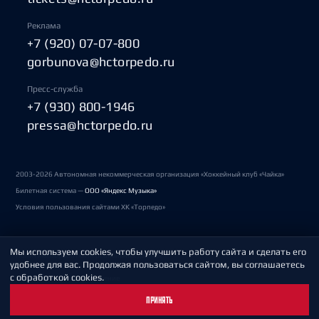
Реклама
+7 (920) 07-07-800
gorbunova@hctorpedo.ru
Пресс-служба
+7 (930) 800-1946
pressa@hctorpedo.ru
2003-2026 Автономная некоммерческая организация «Хоккейный клуб «Чайка»
Билетная система —
ООО «Яндекс Музыка»
Условия пользования сайтами ХК «Торпедо»
Мы используем cookies, чтобы улучшить работу сайта и сделать его
Политика обработки персональных данных
удобнее для вас. Продолжая пользоваться сайтом, вы соглашаетесь
с обработкой cookies.
Пользовательское соглашение
ПРИНЯТЬ
Охрана труда