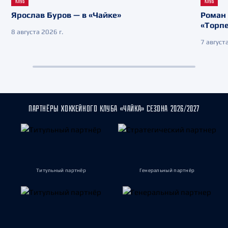
КЛУБ
КЛУБ
Ярослав Буров — в «Чайке»
Роман 
«Торп
8 августа 2026 г.
7 августа
ПАРТНЁРЫ ХОККЕЙНОГО КЛУБА «ЧАЙКА» СЕЗОНА 2026/2027
Титульный партнёр
Генеральный партнёр