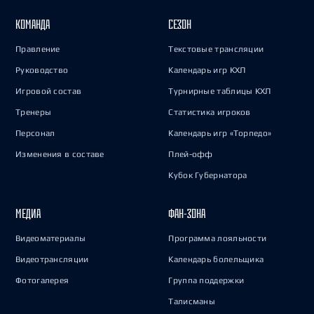
КОМАНДА
СЕЗОН
Правление
Текстовые трансляции
Руководство
Календарь игр КХЛ
Игровой состав
Турнирные таблицы КХЛ
Тренеры
Статистика игроков
Персонал
Календарь игр «Торпедо»
Изменения в составе
Плей-офф
Кубок Губернатора
МЕДИА
ФАН-ЗОНА
Видеоматериалы
Программа лояльности
Видеотрансляции
Календарь болельщика
Фотогалерея
Группа поддержки
Талисманы