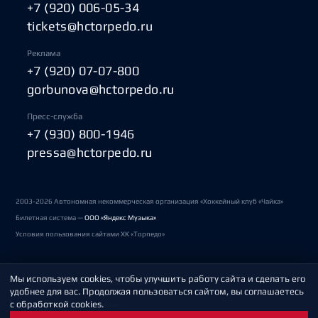
+7 (920) 006-05-34
tickets@hctorpedo.ru
Реклама
+7 (920) 07-07-800
gorbunova@hctorpedo.ru
Пресс-служба
+7 (930) 800-1946
pressa@hctorpedo.ru
2003-2026 Автономная некоммерческая организация «Хоккейный клуб «Чайка»
Билетная система —
ООО «Яндекс Музыка»
Условия пользования сайтами ХК «Торпедо»
Мы используем cookies, чтобы улучшить работу сайта и сделать его
Политика обработки персональных данных
удобнее для вас. Продолжая пользоваться сайтом, вы соглашаетесь
с обработкой cookies.
Пользовательское соглашение