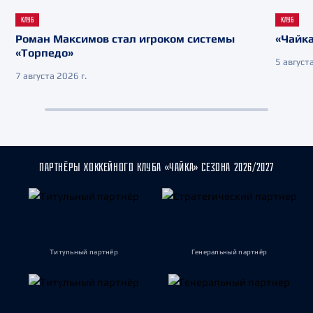
КЛУБ
КЛУБ
Роман Максимов стал игроком системы
«Чайка
«Торпедо»
5 августа
7 августа 2026 г.
ПАРТНЁРЫ ХОККЕЙНОГО КЛУБА «ЧАЙКА» СЕЗОНА 2026/2027
Титульный партнёр
Генеральный партнёр