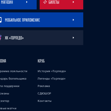
МАГАЗИН
БИЛЕТЫ
МОБИЛЬНОЕ ПРИЛОЖЕНИЕ
ХК «ТОРПЕДО»
ЗОНА
КЛУБ
рамма лояльности
История «Торпедо»
ндарь болельщика
Легенды «Торпедо»
па поддержки
Реклама
исманы
СДЮШОР
сектор
Контакты
евые матчи