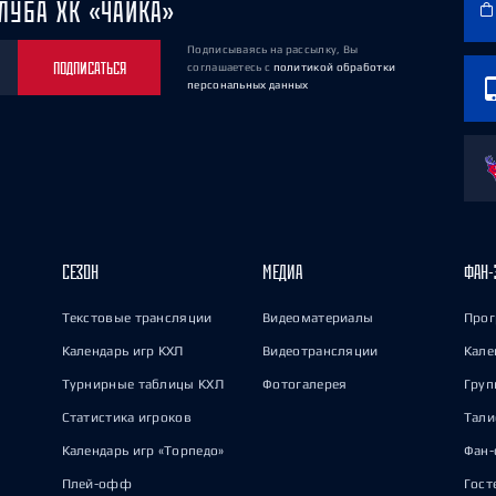
ЛУБА ХК «ЧАЙКА»
Подписываясь на рассылку, Вы
ПОДПИСАТЬСЯ
соглашаетесь
с
политикой обработки
персональных данных
СЕЗОН
МЕДИА
ФАН-
Текстовые трансляции
Видеоматериалы
Прог
Календарь игр КХЛ
Видеотрансляции
Кале
Турнирные таблицы КХЛ
Фотогалерея
Груп
Статистика игроков
Тал
Календарь игр «Торпедо»
Фан-
Плей-офф
Гост