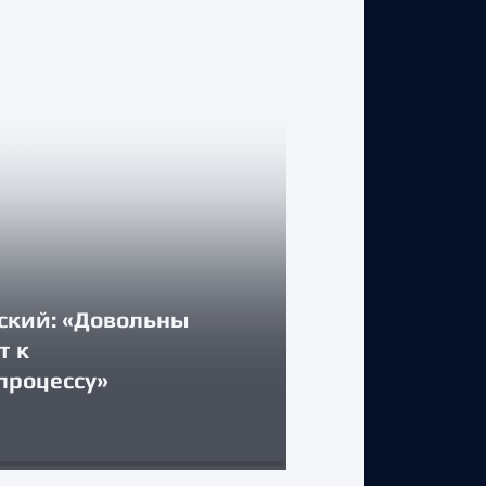
ский: «Довольны
КЛУБ
т к
процессу»
Стартуем дом
31 июля 2026 г.