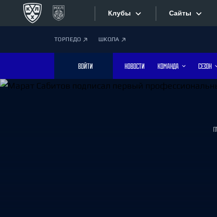
Клубы
Сайты
ТОРПЕДО
ШКОЛА
Конференция «Запад»
Сайты
ВОЙТИ
НОВОСТИ
КОМАНДА
СЕЗОН
Дивизион Боброва
Лада
Видеотран
СКА
Хайлайты
Спартак
Г
Торпедо
Текстовые
ХК Сочи
Интернет-
Дивизион Тарасова
Фотобанк
Динамо Мн
Динамо М
Приложе