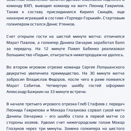
команду ВХЛ, выводил команду на матч Леонид Гаврилов.
Также к составу присоединился Кирилл Свищёв, еще
накануне игравший в составе «Торпедо-Горький». Стартовым
голкипером остался Денис Утенков.
Счет открыли гости на шестой минуте матча: отличился
Марат Павлов, а голкипер Данила Овчарик заработал балл
за передачу. На 12 минуте Павел Бабенко реализовал
большинство «Ладьи», отыграться нижегородцам на удалось.
Во втором игровом отрезке команда Сергея Лопушанского
двукратно увеличила преимущество. На 30 минуте матча
забросил Владислав Федоров, после чего в раме появился
Марат Сабитов. Четвертую шайбу гостей оформил
Александр Бажухин на 33 минуте встречи.
В начале третьего игрового отрезка Глеб Стафеев с передач
Леонида Гаврилова и Макара Глазунова сорвал сухой матч
Данилы Овчарика – его шайба стала в первой матче со
стороны хозяев. Удвоил счет нижегородским голам Макар
Глазунов через три минуты. Замена голкипера на шестого