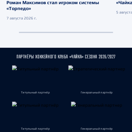
Роман Максимов стал игроком системы
«Чайка
«Торпедо»
5 августа
7 августа 2026 г.
ПАРТНЁРЫ ХОККЕЙНОГО КЛУБА «ЧАЙКА» СЕЗОНА 2026/2027
Титульный партнёр
Генеральный партнёр
Титульный партнёр
Генеральный партнёр