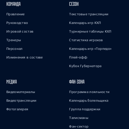
КОМАНДА
СЕЗОН
Правление
Текстовые трансляции
Руководство
Календарь игр КХЛ
Игровой состав
Турнирные таблицы КХЛ
Тренеры
Статистика игроков
Персонал
Календарь игр «Торпедо»
Изменения в составе
Плей-офф
Кубок Губернатора
МЕДИА
ФАН-ЗОНА
Видеоматериалы
Программа лояльности
Видеотрансляции
Календарь болельщика
Фотогалерея
Группа поддержки
Талисманы
Фан-сектор