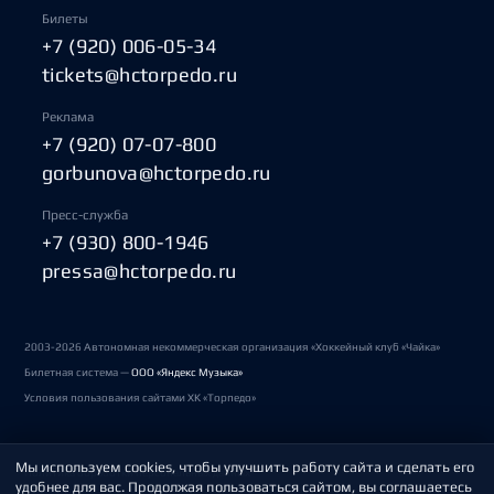
Билеты
+7 (920) 006-05-34
tickets@hctorpedo.ru
Реклама
+7 (920) 07-07-800
gorbunova@hctorpedo.ru
Пресс-служба
+7 (930) 800-1946
pressa@hctorpedo.ru
2003-2026 Автономная некоммерческая организация «Хоккейный клуб «Чайка»
Билетная система —
ООО «Яндекс Музыка»
Условия пользования сайтами ХК «Торпедо»
Мы используем cookies, чтобы улучшить работу сайта и сделать его
Политика обработки персональных данных
удобнее для вас. Продолжая пользоваться сайтом, вы соглашаетесь