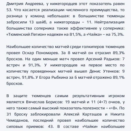
Дмитрия Андреева, у нижегородцев этот показатель равен
53. Что касается реализации численного преимущества, то
разница у команд небольшая: в большинстве тюменцы
забросили 13 шайб, а нижегородцы – 11. Нейтрализация
большинства соперника также эффективнее у соперника:
«Тюменский Легион» надежен на 81,5%, а «Чайка» – на 75,3%.
Наибольшее количество матчей среди голкиперов тюменцев
провел Оскар Пономарев. За 8 матчей он отразил 89,3%
бросков. На один меньше матч провел Арсений Радьков: 7
встреч и 91,3%. У нижегородцев на первое место по
количеству проведенных матчей вышел Денис Утенков: 9
встреч, 91,8%. У Егора Рыбкина за 6 матчей отражено 89,1%
бросков.
В защите тюменцев самым результативным игроком
является Вячеслав Борисов: 19 матчей и 11 (4+7) очков, у
него также самый высокий показатель полезности – «+8». По
31 броску заблокировали Алексей Карташов и Никита
Чемоданов, последний провел наибольшее количество
силовых приемов: 43. В составе «Чайки» наибольшее