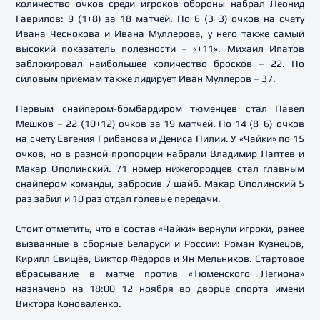
количество очков среди игроков обороны набрал Леонид
Гаврилов: 9 (1+8) за 18 матчей. По 6 (3+3) очков на счету
Ивана Чеснокова и Ивана Муллерова, у него также самый
высокий показатель полезности – «+11». Михаил Ипатов
заблокировал наибольшее количество бросков – 22. По
силовым приемам также лидирует Иван Муллеров – 37.
Первым снайпером-бомбардиром тюменцев стал Павел
Мешков – 22 (10+12) очков за 19 матчей. По 14 (8+6) очков
на счету Евгения Грибанова и Дениса Пилии. У «Чайки» по 15
очков, но в разной пропорции набрали Владимир Лаптев и
Макар Ополинский. 71 номер нижегородцев стал главным
снайпером команды, забросив 7 шайб. Макар Ополинский 5
раз забил и 10 раз отдал голевые передачи.
Стоит отметить, что в состав «Чайки» вернули игроки, ранее
вызванные в сборные Беларуси и России: Роман Кузнецов,
Кирилл Свищёв, Виктор Фёдоров и Ян Мельников. Стартовое
вбрасывание в матче против «Тюменского Легиона»
назначено на 18:00 12 ноября во дворце спорта имени
Виктора Коноваленко.