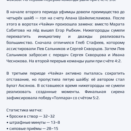
В начале второго периода уфимцы довели преимущество до
четырёх шайб — гол на счету Алана Шайхлисламова. После
этого в воротах «Чайки» произошла замена: вместо Марата
Сабитова на лёд вышел Егор Рыбкин. Нижегородцы сумели
перехватить инициативу и дважды реализовать
большинство. Сначала отличился Глеб Стафеев, которому
ассистировали Лев Сальников и Сергей Скворцов. Затем Лев
Сальников забросил с передач Сергея Скворцова и Ивана
Чеснокова. На второй перерыв команды ушли при счёте 4:2.
В третьем периоде «Чайка» активно пыталась сократить
отставание, но пропустила пятую шайбу: её автором стал
Булат Ахсянов. В оставшееся время нижегородцы не сумели
реализовать созданные моменты. Финальная сирена
зафиксировала победу «Толпара» со счётом 5:2.
Статистика матча:
• броски в створ — 32–32
• штрафные минуты — 13–8
• силовые приёмы — 28–15