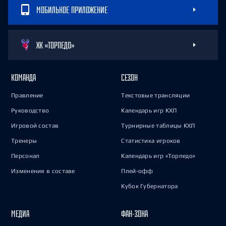
МОБИЛЬНОЕ ПРИЛОЖЕНИЕ
ХК «ТОРПЕДО»
КОМАНДА
СЕЗОН
Правление
Текстовые трансляции
Руководство
Календарь игр КХЛ
Игровой состав
Турнирные таблицы КХЛ
Тренеры
Статистика игроков
Персонал
Календарь игр «Торпедо»
Изменения в составе
Плей-офф
Кубок Губернатора
МЕДИА
ФАН-ЗОНА