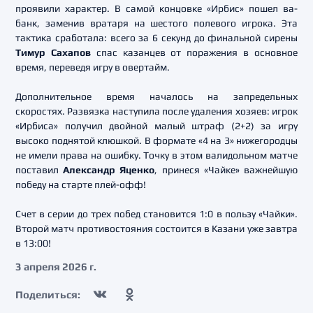
проявили характер. В самой концовке «Ирбис» пошел ва-
банк, заменив вратаря на шестого полевого игрока. Эта
тактика сработала: всего за 6 секунд до финальной сирены
Тимур Сахапов
спас казанцев от поражения в основное
время, переведя игру в овертайм.
Дополнительное время началось на запредельных
скоростях. Развязка наступила после удаления хозяев: игрок
«Ирбиса» получил двойной малый штраф (2+2) за игру
высоко поднятой клюшкой. В формате «4 на 3» нижегородцы
не имели права на ошибку. Точку в этом валидольном матче
поставил
Александр Яценко
, принеся «Чайке» важнейшую
победу на старте плей-офф!
Счет в серии до трех побед становится 1:0 в пользу «Чайки».
Второй матч противостояния состоится в Казани уже завтра
в 13:00!
3 апреля 2026 г.
Поделиться: