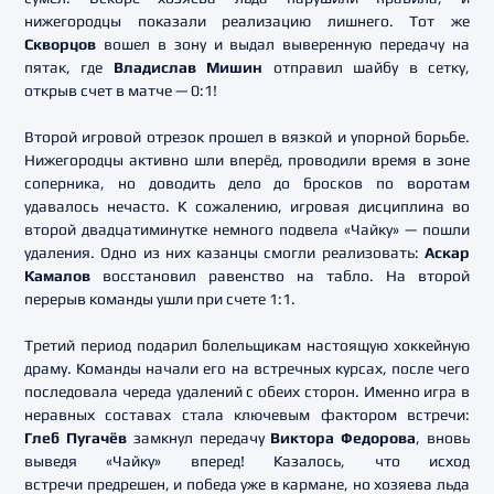
нижегородцы показали реализацию лишнего. Тот же
Скворцо
в
вошел в зону и выдал выверенную передачу на
пятак, где
Владислав Мишин
отправил шайбу в сетку,
открыв счет в матче — 0:1!
Второй игровой отрезок прошел в вязкой и упорной борьбе.
Нижегородцы активно шли вперёд, проводили время в зоне
соперника, но доводить дело до бросков по воротам
удавалось нечасто. К сожалению, игровая дисциплина во
второй двадцатиминутке немного подвела «Чайку» — пошли
удаления. Одно из них казанцы смогли реализовать:
Аскар
Камалов
восстановил равенство на табло. На второй
перерыв команды ушли при счете 1:1.
Третий период подарил болельщикам настоящую хоккейную
драму. Команды начали его на встречных курсах, после чего
последовала череда удалений с обеих сторон. Именно игра в
неравных составах стала ключевым фактором встречи:
Глеб Пугачёв
замкнул передачу
Виктора Федорова
, вновь
выведя «Чайку» вперед! Казалось, что исход
встречи предрешен, и победа уже в кармане, но хозяева льда