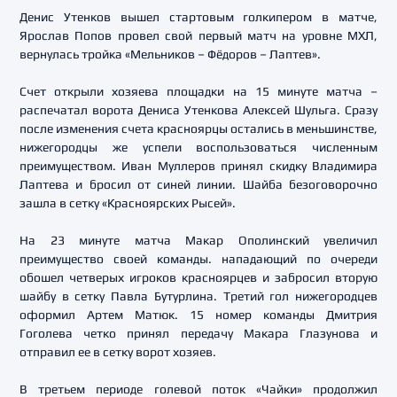
Денис Утенков вышел стартовым голкипером в матче,
Ярослав Попов провел свой первый матч на уровне МХЛ,
вернулась тройка «Мельников – Фёдоров – Лаптев».
Счет открыли хозяева площадки на 15 минуте матча –
распечатал ворота Дениса Утенкова Алексей Шульга. Сразу
после изменения счета красноярцы остались в меньшинстве,
нижегородцы же успели воспользоваться численным
преимуществом. Иван Муллеров принял скидку Владимира
Лаптева и бросил от синей линии. Шайба безоговорочно
зашла в сетку «Красноярских Рысей».
На 23 минуте матча Макар Ополинский увеличил
преимущество своей команды. нападающий по очереди
обошел четверых игроков красноярцев и забросил вторую
шайбу в сетку Павла Бутурлина. Третий гол нижегородцев
оформил Артем Матюк. 15 номер команды Дмитрия
Гоголева четко принял передачу Макара Глазунова и
отправил ее в сетку ворот хозяев.
В третьем периоде голевой поток «Чайки» продолжил