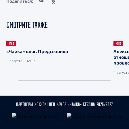
Поделиться:
СМОТРИТЕ ТАКЖЕ
КЛУБ
КЛУБ
«Чайка» влог. Предсезонка
Алекс
отнош
5 августа 2026 г.
процес
4 августа
ПАРТНЁРЫ ХОККЕЙНОГО КЛУБА «ЧАЙКА» СЕЗОНА 2026/2027