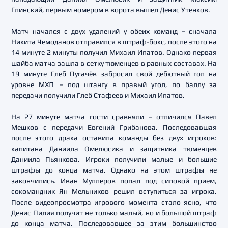
Глинский, первым номером в ворота вышел Денис Утенков.
Матч начался с двух удалений у обеих команд – сначала
Никита Чемоданов отправился в штраф-бокс, после этого на
14 минуте 2 минуты получил Михаил Ипатов. Однако первая
шайба матча зашла в сетку тюменцев в равных составах. На
19 минуте Глеб Пугачёв забросил свой дебютный гол на
уровне МХЛ – под штангу в правый угол, по баллу за
передачи получили Глеб Стафеев и Михаил Ипатов.
На 27 минуте матча гости сравняли – отличился Павел
Мешков с передачи Евгений Грибанова. Последовавшая
после этого драка оставила команды без двух игроков:
капитана Даниила Омелюсика и защитника тюменцев
Даниила Пьянкова. Игроки получили малые и большие
штрафы до конца матча. Однако на этом штрафы не
закончились. Иван Муллеров попал под силовой прием,
сокомандник Ян Мельников решил вступиться за игрока.
После видеопросмотра игрового момента стало ясно, что
Денис Пилия получит не только малый, но и большой штраф
до конца матча. Последовавшее за этим большинство