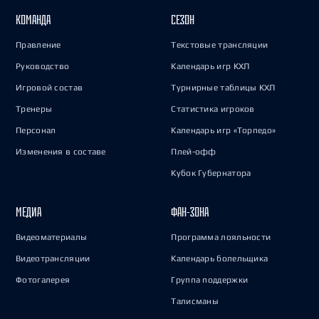
КОМАНДА
СЕЗОН
Правление
Текстовые трансляции
Руководство
Календарь игр КХЛ
Игровой состав
Турнирные таблицы КХЛ
Тренеры
Статистика игроков
Персонал
Календарь игр «Торпедо»
Изменения в составе
Плей-офф
Кубок Губернатора
МЕДИА
ФАН-ЗОНА
Видеоматериалы
Программа лояльности
Видеотрансляции
Календарь болельщика
Фотогалерея
Группа поддержки
Талисманы