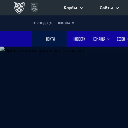
Клубы
Сайты
ТОРПЕДО
ШКОЛА
Конференция «Запад»
Сайты
ВОЙТИ
НОВОСТИ
КОМАНДА
СЕЗОН
Дивизион Боброва
Лада
Видеотран
СКА
Хайлайты
Спартак
Торпедо
Текстовые
ХК Сочи
Интернет-
Дивизион Тарасова
Фотобанк
Динамо Мн
Динамо М
Приложе