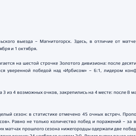
ьского выезда – Магнитогорск. Здесь, в отличие от матч
ября и 1 октября.
ается на шестой строчке Золотого дивизиона: после десяти
ся уверенной победой над «Ирбисом» – 6:1, лидером конф
 3 из 4 возможных очков, закрепились на 4 месте: после 8 
елый сезон: в статистике отмечено 45 очных встреч. Пропо
сов». Равно не только количество побед и поражений – за 
их матчах прошлого сезона нижегородцы одержали две победы 
тоже всухую: 24 ноября со счетом 2:0. Двумя днями ранее кома