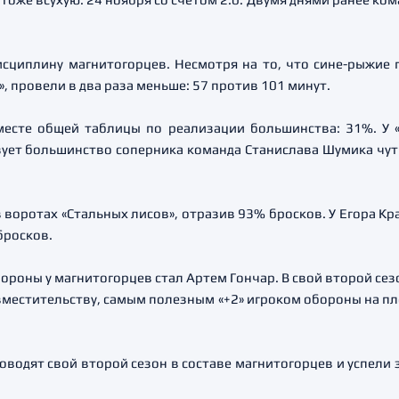
исциплину магнитогорцев. Несмотря на то, что сине-рыжие 
, провели в два раза меньше: 57 против 101 минут.
месте общей таблицы по реализации большинства: 31%. У «
ует большинство соперника команда Станислава Шумика чут
воротах «Стальных лисов», отразив 93% бросков. У Егора Кр
бросков.
роны у магнитогорцев стал Артем Гончар. В свой второй сез
овместительству, самым полезным «+2» игроком обороны на пл
водят свой второй сезон в составе магнитогорцев и успели 