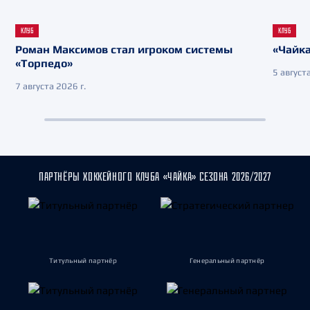
КЛУБ
КЛУБ
Роман Максимов стал игроком системы
«Чайка
«Торпедо»
5 августа
7 августа 2026 г.
ПАРТНЁРЫ ХОККЕЙНОГО КЛУБА «ЧАЙКА» СЕЗОНА 2026/2027
Титульный партнёр
Генеральный партнёр