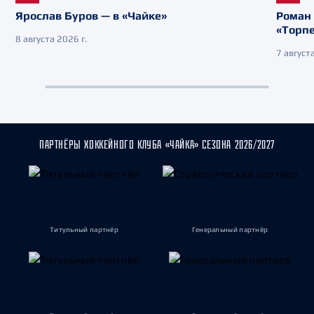
Ярослав Буров — в «Чайке»
Роман 
«Торп
8 августа 2026 г.
7 августа
ПАРТНЁРЫ ХОККЕЙНОГО КЛУБА «ЧАЙКА» СЕЗОНА 2026/2027
Титульный партнёр
Генеральный партнёр