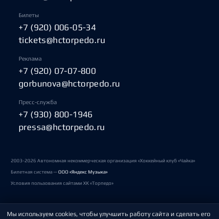
Билеты
+7 (920) 006-05-34
tickets@hctorpedo.ru
Реклама
+7 (920) 07-07-800
gorbunova@hctorpedo.ru
Пресс-служба
+7 (930) 800-1946
pressa@hctorpedo.ru
2003-2026 Автономная некоммерческая организация «Хоккейный клуб «Чайка»
Билетная система —
ООО «Яндекс Музыка»
Условия пользования сайтами ХК «Торпедо»
Мы используем cookies, чтобы улучшить работу сайта и сделать его
Политика обработки персональных данных