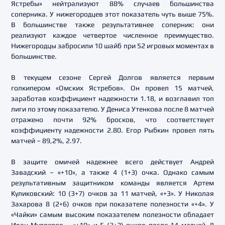
Ястребы» нейтрализуют 88% случаев большинства
соперника. У нижегородцев этот показатель чуть выше 75%.
В большинстве также результативнее соперник: они
реализуют каждое четвертое численное преимущество.
Нижегородцы забросили 10 шайб при 52 игровых моментах в
большинстве.
В текущем сезоне Сергей Долгов является первым
голкипером «Омских Ястребов». Он провел 15 матчей,
заработав коэффициент надежности 1.18, и возглавил топ
лиги по этому показателю. У Дениса Утенкова после 8 матчей
отражено почти 92% бросков, что соответствует
коэффициенту надежности 2.80. Егор Рыбкин провел пять
матчей – 89,2%, 2.97.
В защите омичей надежнее всего действует Андрей
Завадский – «+10», а также 4 (1+3) очка. Однако самым
результативным защитником команды является Артем
Куликовский: 10 (3+7) очков за 11 матчей, «+3». У Николая
Захарова 8 (2+6) очков при показателе полезности «+4». У
«Чайки» самым высоким показателем полезности обладает