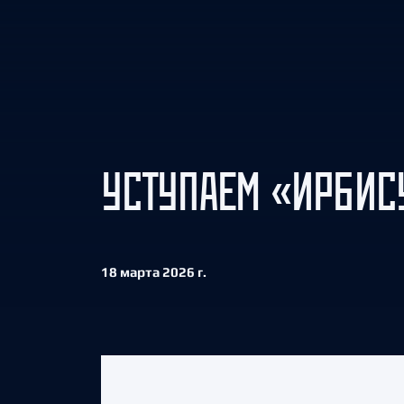
Локомотив
Северсталь
ЦСКА
Шанхайские Драконы
УСТУПАЕМ «ИРБИС
18 марта 2026 г.