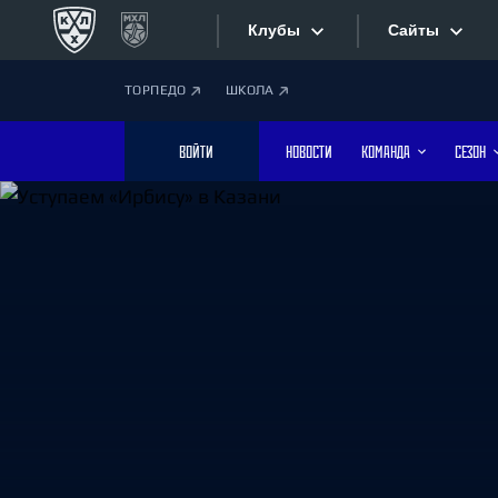
Клубы
Сайты
ТОРПЕДО
ШКОЛА
Конференция «Запад»
Сайты
ВОЙТИ
НОВОСТИ
КОМАНДА
СЕЗОН
Дивизион Боброва
Лада
Видеотран
СКА
Хайлайты
Спартак
Торпедо
Текстовые
ХК Сочи
Интернет-
Дивизион Тарасова
Фотобанк
Динамо Мн
Динамо М
Приложе