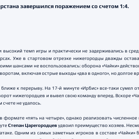
рстана завершился поражением со счетом 1:4.
высокий темп игры и практически не задерживались в средн
курсах. Уже в стартовом отрезке нижегородцы дважды остав
воими шансами не воспользовались: оборона «Чайки» действова
воротам, включая острые выходы «два в одного», но долгое вр
 ближе к перерыву. На 17-й минуте «Ирбис» все-таки сумел о
орот нижегородцев и вывел свою команду вперед. Вскоре «Ч
 счете не удалось.
в формате «пять на четыре», однако реализовать численное
нуте
Степан Царегородцев
удвоил преимущество хозяев. Несмо
 атаке. Одним из самых заметных игроков в составе «Чайки»