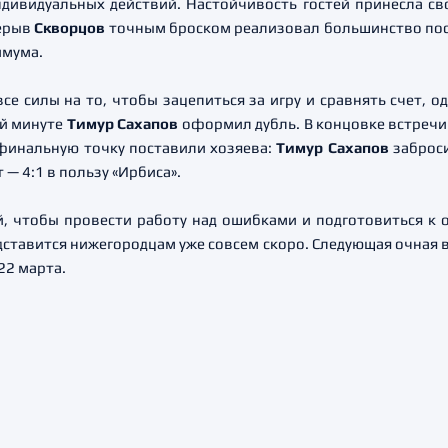
дивидуальных действий. Настойчивость гостей принесла сво
рерыв
Скворцов
точным броском реализовал большинство по
имума.
се силы на то, чтобы зацепиться за игру и сравнять счет, о
-й минуте
Тимур Сахапов
оформил дубль. В концовке встречи
 финальную точку поставили хозяева:
Тимур Сахапов
заброси
— 4:1 в пользу «Ирбиса».
, чтобы провести работу над ошибками и подготовиться к 
ставится нижегородцам уже совсем скоро. Следующая очная вс
22 марта.