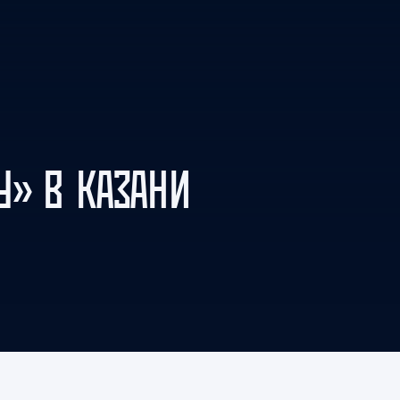
Амур
Барыс
Салават Юлаев
Сибирь
У» В КАЗАНИ