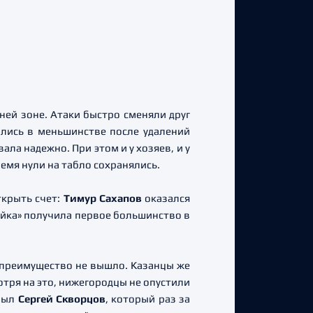
ей зоне. Атаки быстро сменяли друг
ались в меньшинстве после удалений
ла надежно. При этом и у хозяев, и у
емя нули на табло сохранялись.
ткрыть счет:
Тимур Сахапов
оказался
айка» получила первое большинство в
 преимущество не вышло. Казанцы же
тря на это, нижегородцы не опустили
 был
Сергей Скворцов
, который раз за