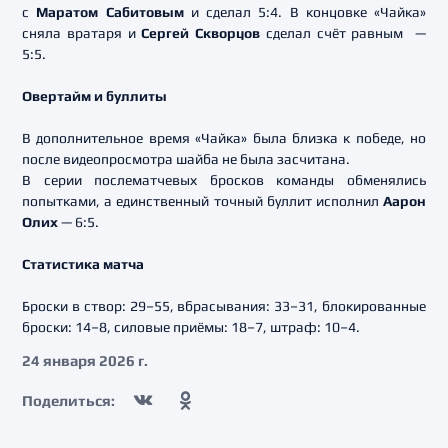
с
Маратом Сабитовым
и сделал 5:4. В концовке «Чайка»
сняла вратаря и
Сергей Скворцов
сделал счёт равным —
5:5.
Овертайм и буллиты
В дополнительное время «Чайка» была близка к победе, но
после видеопросмотра шайба не была засчитана.
В серии послематчевых бросков команды обменялись
попытками, а единственный точный буллит исполнил
Аарон
Олих
— 6:5.
Статистика матча
Броски в створ: 29–55, вбрасывания: 33–31, блокированные
броски: 14–8, силовые приёмы: 18–7, штраф: 10–4.
24 января 2026 г.
Поделиться: