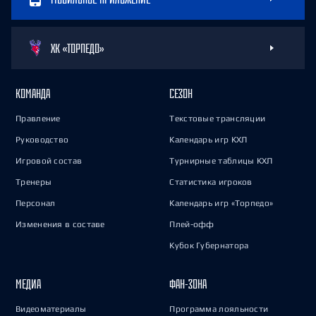
ХК «ТОРПЕДО»
КОМАНДА
СЕЗОН
Правление
Текстовые трансляции
Руководство
Календарь игр КХЛ
Игровой состав
Турнирные таблицы КХЛ
Тренеры
Статистика игроков
Персонал
Календарь игр «Торпедо»
Изменения в составе
Плей-офф
Кубок Губернатора
МЕДИА
ФАН-ЗОНА
Видеоматериалы
Программа лояльности