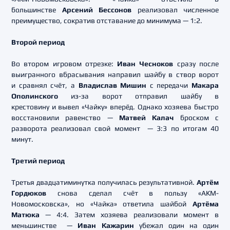
большинстве
Арсений Бессонов
реализовал численное
преимущество, сократив отставание до минимума — 1:2.
Второй период
Во втором игровом отрезке:
Иван Чесноков
сразу после
выигранного вбрасывания направил шайбу в створ ворот
и сравнял счёт, а
Владислав Мишин
с передачи
Макара
Ополинского
из-за ворот отправил шайбу в
крестовину и вывел «Чайку» вперёд. Однако хозяева быстро
восстановили равенство —
Матвей Калач
броском с
разворота реализовал свой момент — 3:3 по итогам 40
минут.
Третий период
Третья двадцатиминутка получилась результативной.
Артём
Гордюков
снова сделал счёт в пользу «АКМ-
Новомосковска», но «Чайка» ответила шайбой
Артёма
Матюка
— 4:4. Затем хозяева реализовали момент в
меньшинстве —
Иван Кажарин
убежал один на один