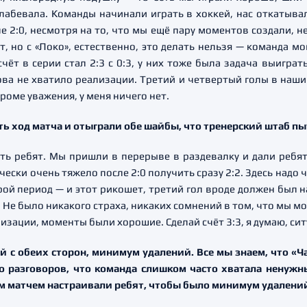
слабевала. Команды начинали играть в хоккей, нас откатывал
 2:0, несмотря на то, что мы ещё пару моментов создали, н
т, но с «Локо», естественно, это делать нельзя — команда м
чёт в серии стал 2:3 с 0:3, у них тоже была задача выигра
нова не хватило реализации. Третий и четвертый голы в наши
кроме уважения, у меня ничего нет.
ь ход матча и отыграли обе шайбы, что тренерский штаб пы
ь ребят. Мы пришли в перерыве в раздевалку и дали ребята
ески очень тяжело после 2:0 получить сразу 2:2. Здесь надо 
ой период — и этот рикошет, третий гол вроде должен был н
 Не было никакого страха, никаких сомнений в том, что мы мо
изации, моменты были хорошие. Сделай счёт 3:3, я думаю, си
с обеих сторон, минимум удалений. Все мы знаем, что «Ча
о разговоров, что команда слишком часто хватала ненужны
им матчем настраивали ребят, чтобы было минимум удалений