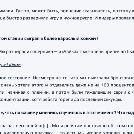
нимали. Где-то, может быть, волнение сказывалось, поэтому
и, а быстро развернули игру в нужное русло. И лидеры проявил
этой стадии сыграл в более взрослый хоккей?
 Мы разбирали соперника — и «Чайка» тоже очень прилично бы
 «Чайки»:
лое состояние. Несмотря на то, что мы выиграли бронзовые
очень хотели этого и отдавались даже не на 100 процентов,
, начиная с плей-ин, а потом были тяжелейшие серии с «
концентрации, хотя ребята горели до последней секунды.
ки», что, по вашему мнению, случилось в этот момент? Что н
вала нас весь плей-офф. Мы и ребятам постоянно об этом гов
л, кислородную подушку — то есть мы играли хорошо, шли