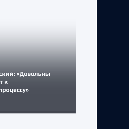
ский: «Довольны
КЛУБ
т к
процессу»
Стартуем дом
31 июля 2026 г.