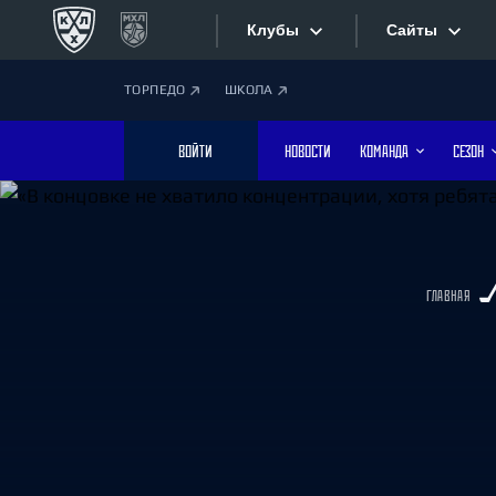
Клубы
Сайты
ТОРПЕДО
ШКОЛА
Конференция «Запад»
Сайты
ВОЙТИ
НОВОСТИ
КОМАНДА
СЕЗОН
Дивизион Боброва
Лада
Видеотран
СКА
Хайлайты
Спартак
ГЛАВНАЯ
Торпедо
Текстовые
ХК Сочи
Интернет-
Дивизион Тарасова
Фотобанк
Динамо Мн
Динамо М
Приложе