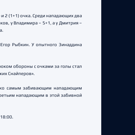
и 2 (1+1) очка. Среди нападающих два
ов, у Владимира – 5+1, а у Дмитрия –
а.
 Егор Рыбкин. У опытного Зинаддина
оком обороны с очками за голы стал
ких Снайперов».
днако самым забивающим нападающим
 Третьим нападающим в этой забивной
18:00.