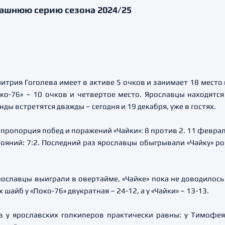
машнюю серию сезона 2024/25
итрия Гоголева имеет в активе 5 очков и занимает 18 место
око-76» – 10 очков и четвертое место. Ярославцы находятс
ы встретятся дважды – сегодня и 19 декабря, уже в гостях.
 пропорция побед и поражений «Чайки»: 8 против 2. 11 февр
ояний: 7:2. Последний раз ярославцы обыгрывали «Чайку» ров
рославцы выиграли в овертайме, «Чайке» пока не доводилос
айб у «Локо-76» двукратная – 24-12, а у «Чайки» – 13-13.
у ярославских голкиперов практически равны: у Тимофея С