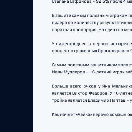
Степана Сафонова – 92,5% после 4 м
В защите самым полезным игроком явл
лидера по количеству результативных
обратная пропорция. На один гол мень
У нижегородцев в первых четырех м
процент отраженных бросков равен 9
Самым полезным защитником является
Иван Муллеров – 16-летний игрок за
Больше всего очков у Яна Мельник
является Виктор Федоров. У 16-летн
тройке является Владимир Лаптев – у н
Как начнет «Чайка» первую домашнюю