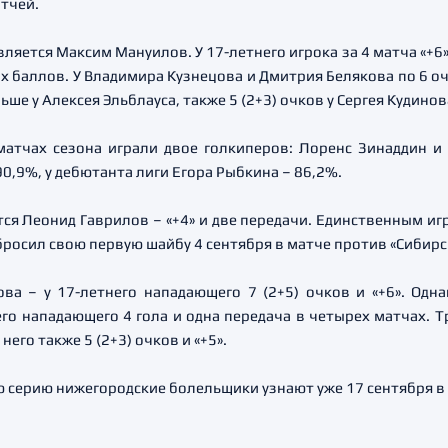
атчей.
яется Максим Мануилов. У 17-летнего игрока за 4 матча «+6» 
 баллов. У Владимира Кузнецова и Дмитрия Белякова по 6 очк
ше у Алексея Эльблауса, также 5 (2+3) очков у Сергея Кудинов
атчах сезона играли двое голкиперов: Лоренс Зинаддин и
0,9%, у дебютанта лиги Егора Рыбкина – 86,2%.
 Леонид Гаврилов – «+4» и две передачи. Единственным игр
бросил свою первую шайбу 4 сентября в матче против «Сибирс
ова – у 17-летнего нападающего 7 (2+5) очков и «+6». О
его нападающего 4 гола и одна передача в четырех матчах.
его также 5 (2+3) очков и «+5».
 серию нижегородские болельщики узнают уже 17 сентября в 