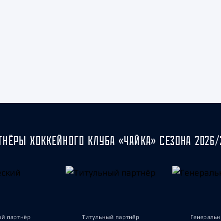
Амур
Барыс
Салават Юлаев
Сибирь
ТНЁРЫ ХОККЕЙНОГО КЛУБА «ЧАЙКА» СЕЗОНА 2026/
ый партнёр
Титульный партнёр
Генеральн