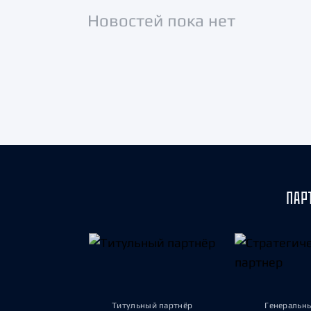
Локомотив
Новостей пока нет
Северсталь
ЦСКА
Шанхайские Драконы
ПАР
Титульный партнёр
Генеральн