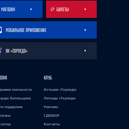
МАГАЗИН
БИЛЕТЫ
МОБИЛЬНОЕ ПРИЛОЖЕНИЕ
ХК «ТОРПЕДО»
ЗОНА
КЛУБ
рамма лояльности
История «Торпедо»
ндарь болельщика
Легенды «Торпедо»
па поддержки
Реклама
исманы
СДЮШОР
сектор
Контакты