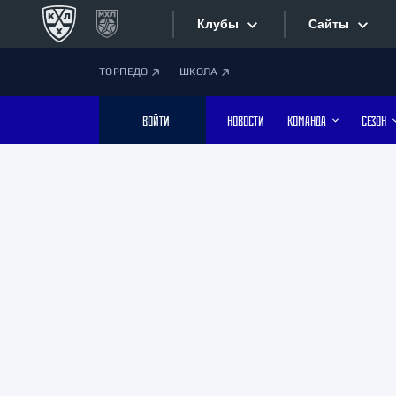
Клубы
Сайты
ТОРПЕДО
ШКОЛА
Конференция «Запад»
Сайты
ВОЙТИ
НОВОСТИ
КОМАНДА
СЕЗОН
Дивизион Боброва
Лада
Видеотран
СКА
Хайлайты
Спартак
Торпедо
Текстовые
ХК Сочи
Интернет-
Дивизион Тарасова
Фотобанк
Динамо Мн
Динамо М
Приложе