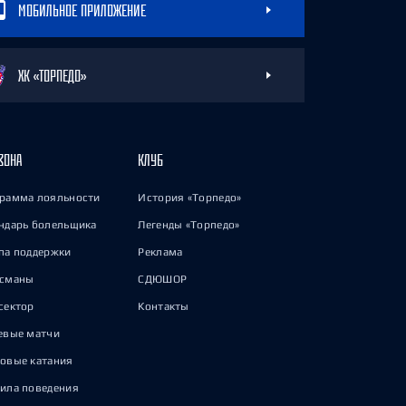
МОБИЛЬНОЕ ПРИЛОЖЕНИЕ
ХК «ТОРПЕДО»
ЗОНА
КЛУБ
рамма лояльности
История «Торпедо»
ндарь болельщика
Легенды «Торпедо»
па поддержки
Реклама
исманы
СДЮШОР
сектор
Контакты
евые матчи
овые катания
ила поведения