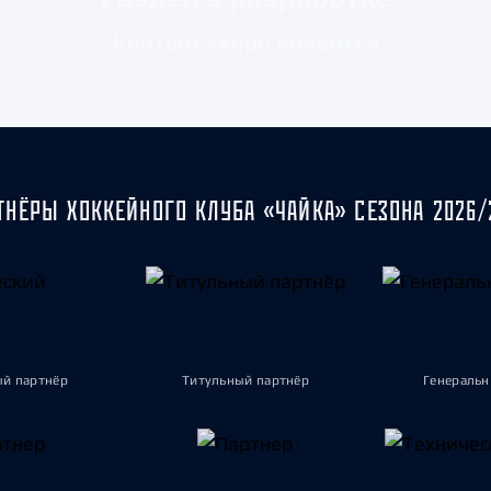
Амур
Контент скоро появится
Барыс
Салават Юлаев
Сибирь
ТНЁРЫ ХОККЕЙНОГО КЛУБА «ЧАЙКА» СЕЗОНА 2026/
ый партнёр
Титульный партнёр
Генеральн