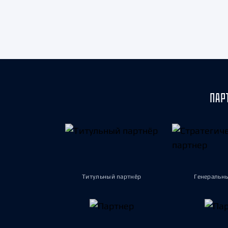
Локомотив
Северсталь
ЦСКА
Шанхайские Драконы
ПАР
Титульный партнёр
Генеральн