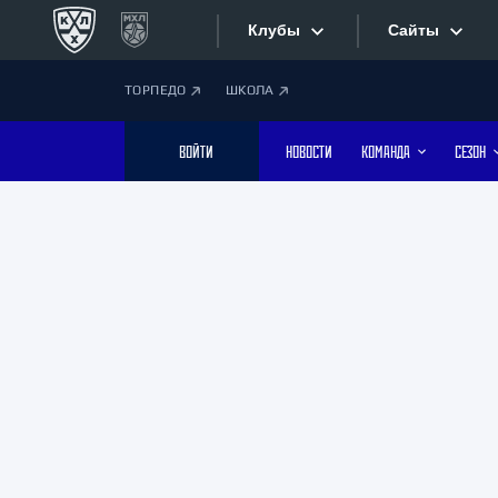
Клубы
Сайты
ТОРПЕДО
ШКОЛА
Конференция «Запад»
Сайты
ВОЙТИ
НОВОСТИ
КОМАНДА
СЕЗОН
Дивизион Боброва
Лада
Видеотран
СКА
Хайлайты
Спартак
Торпедо
Текстовые
ХК Сочи
Интернет-
Дивизион Тарасова
Фотобанк
Динамо Мн
Динамо М
Приложе