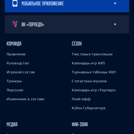
МОБИЛЬНОЕ ПРИЛОЖЕНИЕ
ХК «ТОРПЕДО»
КОМАНДА
СЕЗОН
Правление
Текстовые трансляции
Руководство
Календарь игр КХЛ
Игровой состав
Турнирные таблицы КХЛ
Тренеры
Статистика игроков
Персонал
Календарь игр «Торпедо»
Изменения в составе
Плей-офф
Кубок Губернатора
МЕДИА
ФАН-ЗОНА