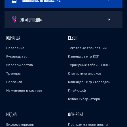
ХК «ТОРПЕДО»
КОМАНДА
СЕЗОН
Правление
Текстовые трансляции
Руководство
Календарь игр КХЛ
Игровой состав
Турнирные таблицы КХЛ
Тренеры
Статистика игроков
Персонал
Календарь игр «Торпедо»
Изменения в составе
Плей-офф
Кубок Губернатора
МЕДИА
ФАН-ЗОНА
Видеоматериалы
Программа лояльности