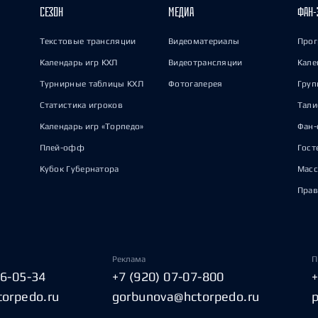
СЕЗОН
МЕДИА
ФАН-
Текстовые трансляции
Видеоматериалы
Прог
Календарь игр КХЛ
Видеотрансляции
Кале
Турнирные таблицы КХЛ
Фотогалерея
Груп
Статистика игроков
Тал
Календарь игр «Торпедо»
Фан-
Плей-офф
Гост
Кубок Губернатора
Масс
Прав
Реклама
П
06-05-34
+7 (920) 07-07-800
torpedo.ru
gorbunova@hctorpedo.ru