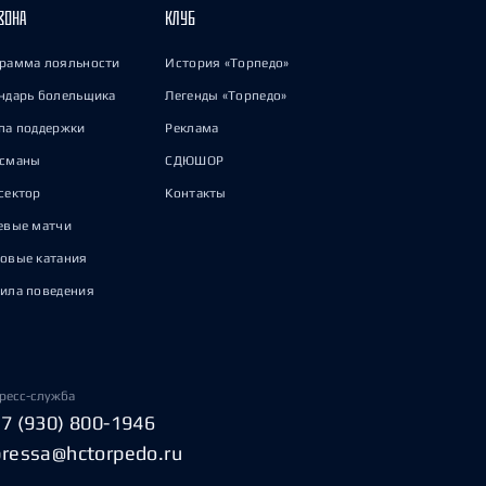
ЗОНА
КЛУБ
рамма лояльности
История «Торпедо»
ндарь болельщика
Легенды «Торпедо»
па поддержки
Реклама
исманы
СДЮШОР
сектор
Контакты
евые матчи
овые катания
ила поведения
ресс-служба
+7 (930) 800-1946
pressa@hctorpedo.ru