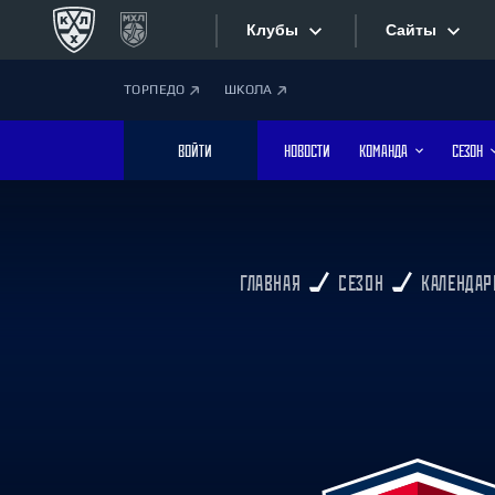
Клубы
Сайты
ТОРПЕДО
ШКОЛА
Конференция «Запад»
Сайты
ВОЙТИ
НОВОСТИ
КОМАНДА
СЕЗОН
Дивизион Боброва
Лада
Видеотран
СКА
Хайлайты
Спартак
ГЛАВНАЯ
СЕЗОН
КАЛЕНДАР
Торпедо
Текстовые
ХК Сочи
Интернет-
Дивизион Тарасова
Фотобанк
Динамо Мн
Динамо М
Приложе