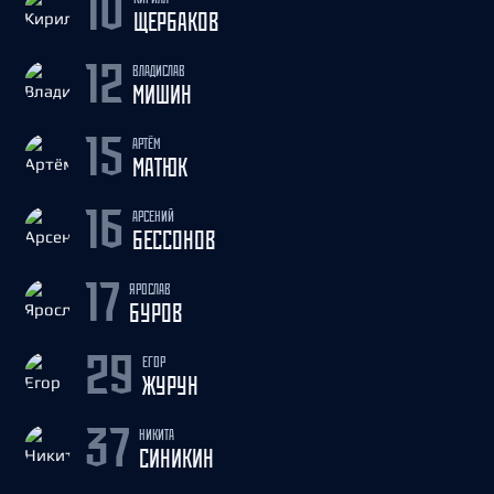
10
ЩЕРБАКОВ
ВЛАДИСЛАВ
12
МИШИН
АРТЁМ
15
МАТЮК
АРСЕНИЙ
16
БЕССОНОВ
ЯРОСЛАВ
17
БУРОВ
ЕГОР
29
ЖУРУН
НИКИТА
37
СИНИКИН