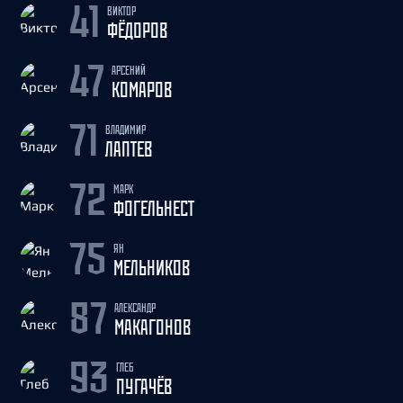
ВИКТОР
41
ФЁДОРОВ
АРСЕНИЙ
47
КОМАРОВ
ВЛАДИМИР
71
ЛАПТЕВ
МАРК
72
ФОГЕЛЬНЕСТ
ЯН
75
МЕЛЬНИКОВ
АЛЕКСАНДР
87
МАКАГОНОВ
ГЛЕБ
93
ПУГАЧЁВ