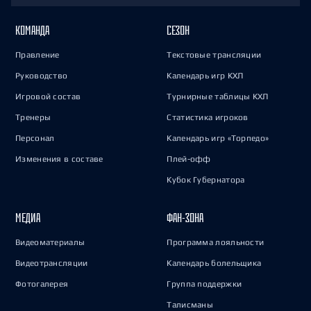
КОМАНДА
СЕЗОН
Правление
Текстовые трансляции
Руководство
Календарь игр КХЛ
Игровой состав
Турнирные таблицы КХЛ
Тренеры
Статистика игроков
Персонал
Календарь игр «Торпедо»
Изменения в составе
Плей-офф
Кубок Губернатора
МЕДИА
ФАН-ЗОНА
Видеоматериалы
Программа лояльности
Видеотрансляции
Календарь болельщика
Фотогалерея
Группа поддержки
Талисманы