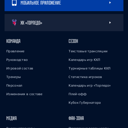
МОБИЛЬНОЕ ПРИЛОЖЕНИЕ
ХК «ТОРПЕДО»
КОМАНДА
СЕЗОН
Правление
Текстовые трансляции
Руководство
Календарь игр КХЛ
Игровой состав
Турнирные таблицы КХЛ
Тренеры
Статистика игроков
Персонал
Календарь игр «Торпедо»
Изменения в составе
Плей-офф
Кубок Губернатора
МЕДИА
ФАН-ЗОНА