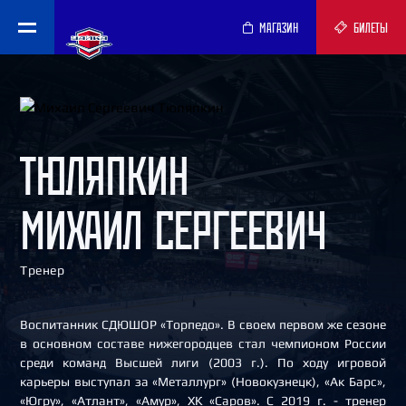
МАГАЗИН
БИЛЕТЫ
ТЮЛЯПКИН
МИХАИЛ СЕРГЕЕВИЧ
Тренер
Воспитанник СДЮШОР «Торпедо». В своем первом же сезоне
в основном составе нижегородцев стал чемпионом России
среди команд Высшей лиги (2003 г.). По ходу игровой
карьеры выступал за «Металлург» (Новокузнецк), «Ак Барс»,
«Югру», «Атлант», «Амур», ХК «Саров». С 2019 г. - тренер