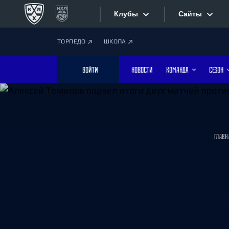
Клубы
Сайты
ТОРПЕДО
ШКОЛА
Конференция «Запад»
Сайты
ВОЙТИ
НОВОСТИ
КОМАНДА
СЕЗОН
Дивизион Боброва
Лада
Видеотран
СКА
Хайлайты
Спартак
ГЛАВН
Торпедо
Текстовые
ХК Сочи
Интернет-
Дивизион Тарасова
Фотобанк
Динамо Мн
Динамо М
Приложе