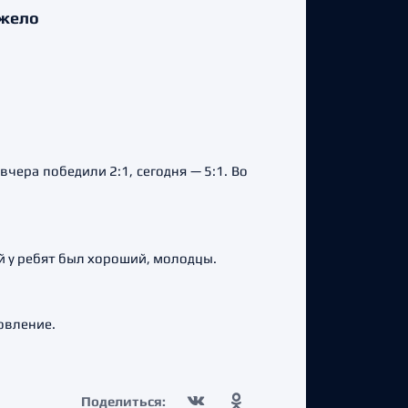
яжело
чера победили 2:1, сегодня — 5:1. Во
й у ребят был хороший, молодцы.
овление.
Поделиться: