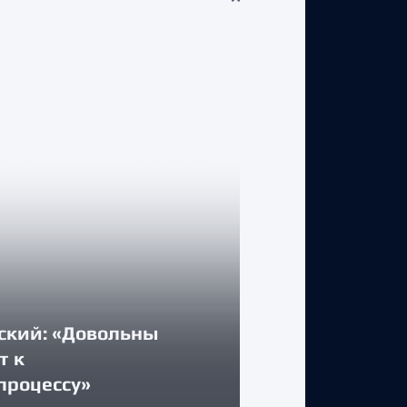
ский: «Довольны
КЛУБ
т к
процессу»
Стартуем дом