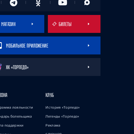
МАГАЗИН
БИЛЕТЫ
МОБИЛЬНОЕ ПРИЛОЖЕНИЕ
ХК «ТОРПЕДО»
ЗОНА
КЛУБ
рамма лояльности
История «Торпедо»
ндарь болельщика
Легенды «Торпедо»
па поддержки
Реклама