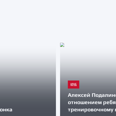
КЛУБ
Алексей Подалин
отношением ребя
зонка
тренировочному 